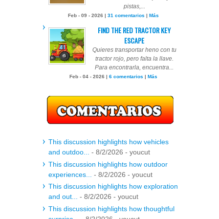
pistas,...
Feb - 09 - 2026 |
31 comentarios
|
Más
FIND THE RED TRACTOR KEY
ESCAPE
Quieres transportar heno con tu
tractor rojo, pero falta la llave.
Para encontrarla, encuentra...
Feb - 04 - 2026 |
6 comentarios
|
Más
This discussion highlights how vehicles
and outdoo...
- 8/2/2026
- youcut
This discussion highlights how outdoor
experiences...
- 8/2/2026
- youcut
This discussion highlights how exploration
and out...
- 8/2/2026
- youcut
This discussion highlights how thoughtful
surprise...
- 8/2/2026
- youcut