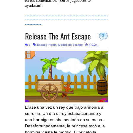
en los comentarios. ¡Otros jugadores te
ayudarán!
--------------------------------------------------------
--------------------------------------------------------
-----------
Release The Ant Escape
3
3
Escape Room
,
juegos de escape
4.9.24
Érase una vez un rey que trajo armonía a
su reino. Un día el rey estaba cenando y
una hormiga estaba sentada en su mesa.
Desafortunadamente, la princesa tocó a la
hormiga y ésta le mordió. El rey ató la