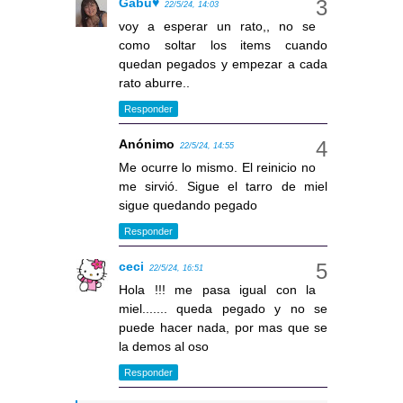
Gabu♥
22/5/24, 14:03
voy a esperar un rato,, no se
como soltar los items cuando
quedan pegados y empezar a cada
rato aburre..
Responder
Anónimo
22/5/24, 14:55
Me ocurre lo mismo. El reinicio no
me sirvió. Sigue el tarro de miel
sigue quedando pegado
Responder
ceci
22/5/24, 16:51
Hola !!! me pasa igual con la
miel....... queda pegado y no se
puede hacer nada, por mas que se
la demos al oso
Responder