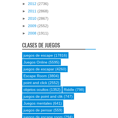
►
2012
(2736)
►
2011
(2868)
►
2010
(2867)
►
2009
(2552)
►
2008
(1911)
CLASES DE JUEGOS
juegos de escape
(17816)
Juegos Online
(5595)
juegos de escapar
(4260)
Escape Room
(3804)
point and click
(2552)
objetos ocultos
(1352)
Riddle
(798)
juegos de point and clik
(747)
Juegos mentales
(641)
juegos de pensar
(559)
juegos de escape room
(294)