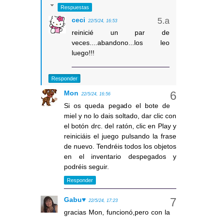
Respuestas
ceci
22/5/24, 16:53
reinicié un par de
veces....abandono...los leo
luego!!!
Responder
Mon
22/5/24, 16:56
Si os queda pegado el bote de
miel y no lo dais soltado, dar clic con
el botón drc. del ratón, clic en Play y
reiniciáis el juego pulsando la frase
de nuevo. Tendréis todos los objetos
en el inventario despegados y
podréis seguir.
Responder
Gabu♥
22/5/24, 17:23
gracias Mon, funcionó,pero con la