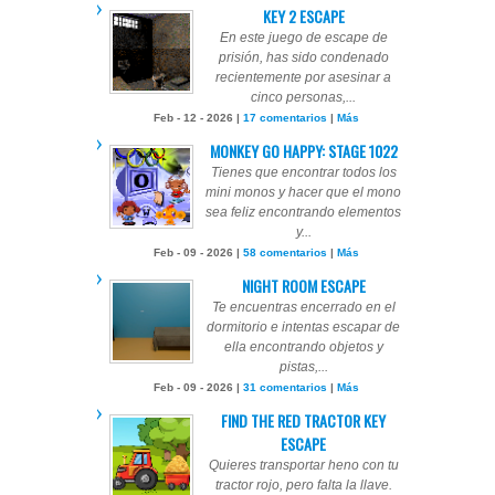
KEY 2 ESCAPE
En este juego de escape de
prisión, has sido condenado
recientemente por asesinar a
cinco personas,...
Feb - 12 - 2026 |
17 comentarios
|
Más
MONKEY GO HAPPY: STAGE 1022
Tienes que encontrar todos los
mini monos y hacer que el mono
sea feliz encontrando elementos
y...
Feb - 09 - 2026 |
58 comentarios
|
Más
NIGHT ROOM ESCAPE
Te encuentras encerrado en el
dormitorio e intentas escapar de
ella encontrando objetos y
pistas,...
Feb - 09 - 2026 |
31 comentarios
|
Más
FIND THE RED TRACTOR KEY
ESCAPE
Quieres transportar heno con tu
tractor rojo, pero falta la llave.