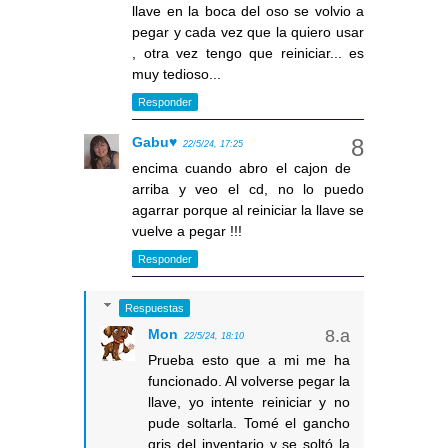
llave en la boca del oso se volvio a
pegar y cada vez que la quiero usar
, otra vez tengo que reiniciar... es
muy tedioso...
Responder
Gabu♥
22/5/24, 17:25
encima cuando abro el cajon de
arriba y veo el cd, no lo puedo
agarrar porque al reiniciar la llave se
vuelve a pegar !!!
Responder
Respuestas
Mon
22/5/24, 18:10
Prueba esto que a mi me ha
funcionado. Al volverse pegar la
llave, yo intente reiniciar y no
pude soltarla. Tomé el gancho
gris del inventario y se soltó la