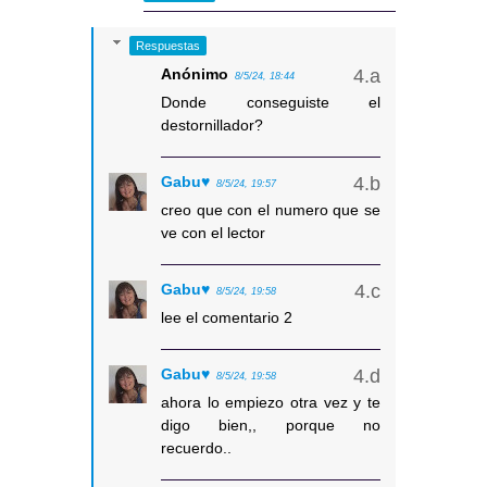
Respuestas
Anónimo
8/5/24, 18:44
Donde conseguiste el
destornillador?
Gabu♥
8/5/24, 19:57
creo que con el numero que se
ve con el lector
Gabu♥
8/5/24, 19:58
lee el comentario 2
Gabu♥
8/5/24, 19:58
ahora lo empiezo otra vez y te
digo bien,, porque no
recuerdo..