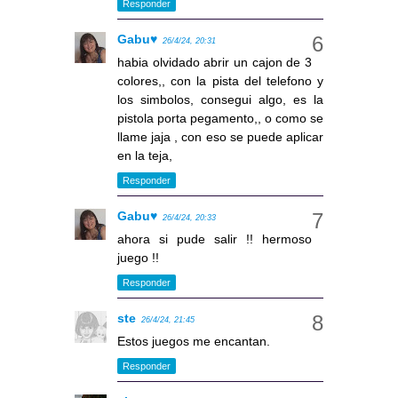
Responder
Gabu♥
26/4/24, 20:31
habia olvidado abrir un cajon de 3
colores,, con la pista del telefono y
los simbolos, consegui algo, es la
pistola porta pegamento,, o como se
llame jaja , con eso se puede aplicar
en la teja,
Responder
Gabu♥
26/4/24, 20:33
ahora si pude salir !! hermoso
juego !!
Responder
ste
26/4/24, 21:45
Estos juegos me encantan.
Responder