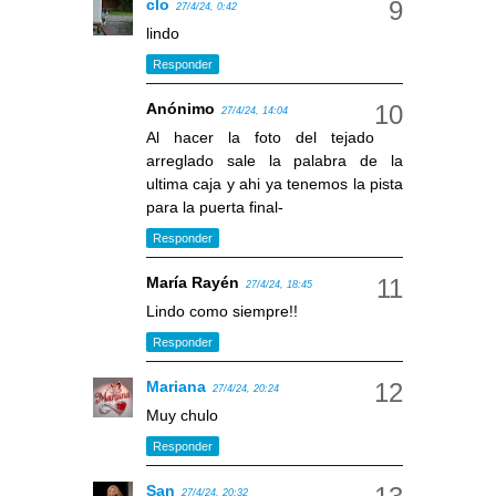
clo
27/4/24, 0:42
lindo
Responder
Anónimo
27/4/24, 14:04
Al hacer la foto del tejado
arreglado sale la palabra de la
ultima caja y ahi ya tenemos la pista
para la puerta final-
Responder
María Rayén
27/4/24, 18:45
Lindo como siempre!!
Responder
Mariana
27/4/24, 20:24
Muy chulo
Responder
San
27/4/24, 20:32