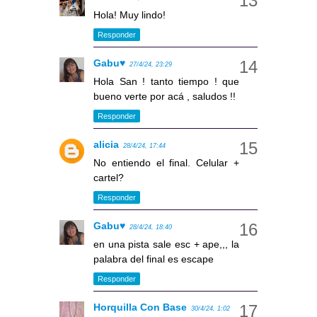
Hola! Muy lindo!
Responder
Gabu♥
27/4/24, 23:29
Hola San ! tanto tiempo ! que
bueno verte por acá , saludos !!
Responder
alicia
28/4/24, 17:44
No entiendo el final. Celular +
cartel?
Responder
Gabu♥
28/4/24, 18:40
en una pista sale esc + ape,,, la
palabra del final es escape
Responder
Horquilla Con Base
30/4/24, 1:02