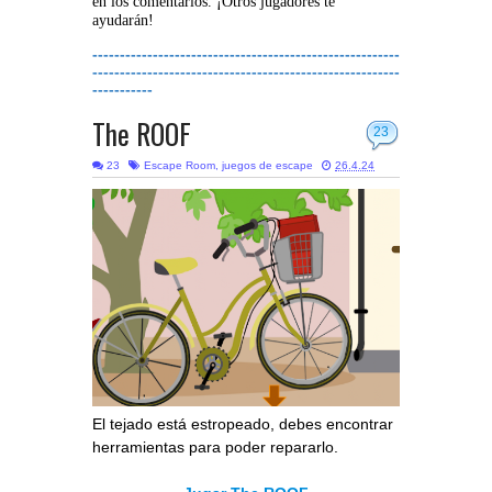
en los comentarios. ¡Otros jugadores te
ayudarán!
--------------------------------------------------------
--------------------------------------------------------
-----------
The ROOF
23
23
Escape Room
,
juegos de escape
26.4.24
El tejado está estropeado, debes encontrar
herramientas para poder repararlo.