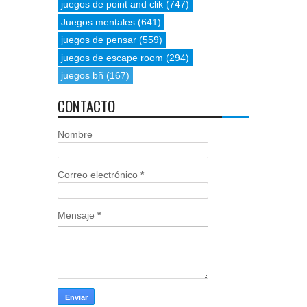
juegos de point and clik
(747)
Juegos mentales
(641)
juegos de pensar
(559)
juegos de escape room
(294)
juegos bñ
(167)
CONTACTO
Nombre
Correo electrónico
*
Mensaje
*