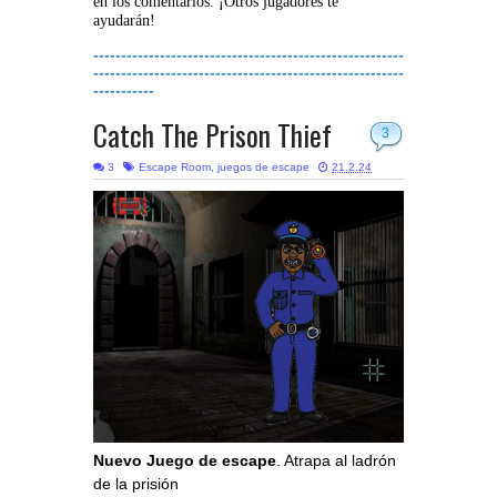
en los comentarios. ¡Otros jugadores te
ayudarán!
--------------------------------------------------------
--------------------------------------------------------
-----------
Catch The Prison Thief
3
3
Escape Room
,
juegos de escape
21.2.24
Nuevo Juego de escape
. Atrapa al ladrón
de la prisión