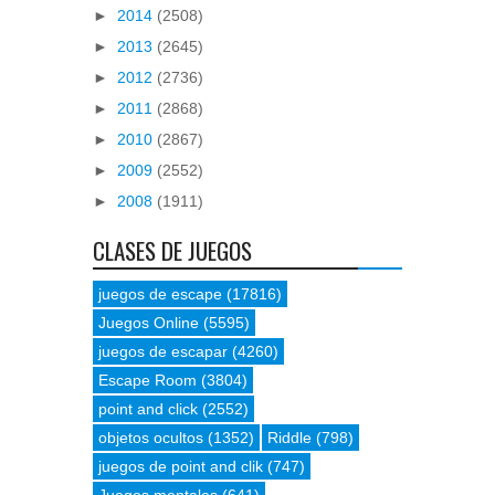
►
2014
(2508)
►
2013
(2645)
►
2012
(2736)
►
2011
(2868)
►
2010
(2867)
►
2009
(2552)
►
2008
(1911)
CLASES DE JUEGOS
juegos de escape
(17816)
Juegos Online
(5595)
juegos de escapar
(4260)
Escape Room
(3804)
point and click
(2552)
objetos ocultos
(1352)
Riddle
(798)
juegos de point and clik
(747)