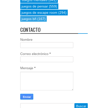
Juegos mentales
(641)
juegos de pensar
(559)
juegos de escape room
(294)
juegos bñ
(167)
CONTACTO
Nombre
Correo electrónico
*
Mensaje
*