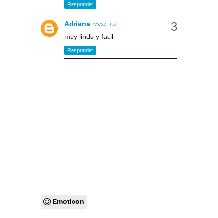
Responder
Adriana
1/3/24, 0:57
muy lindo y facil
Responder
Emoticon