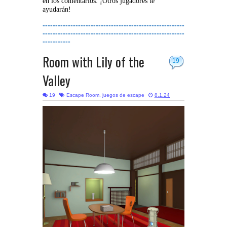
en los comentarios. ¡Otros jugadores te
ayudarán!
--------------------------------------------------------
--------------------------------------------------------
-----------
Room with Lily of the
19
Valley
19
Escape Room
,
juegos de escape
8.1.24