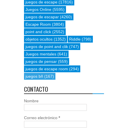
juegos de escape
(17816)
Juegos Online
(5595)
juegos de escapar
(4260)
Escape Room
(3804)
point and click
(2552)
objetos ocultos
(1352)
Riddle
(798)
juegos de point and clik
(747)
Juegos mentales
(641)
juegos de pensar
(559)
juegos de escape room
(294)
juegos bñ
(167)
CONTACTO
Nombre
Correo electrónico
*