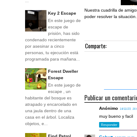
...
Nuestra cuadrilla de amig
Key 2 Escape
poder resolver la situación.
En este juego de
escape de
prisión, has sido
condenado recientemente
Comparte:
por asesinar a cinco
personas, tu ejecución está
programada para mañana...
Forest Dweller
Escape
En este juego de
escape , un
Publicar un comentari
habitante del bosque es
atrapado y encarcelado en
Anónimo
14/11/23, 16:
una jaula dentro de una
muy bueno y facil
casa en el árbol. Localiza
objetos, e...
Responder
Find Petrol