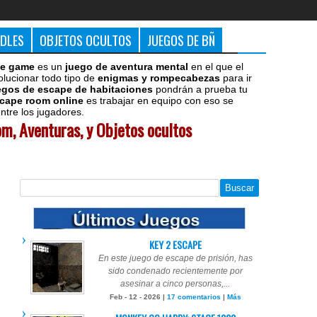
DDLES
OBJETOS OCULTOS
JUEGOS DE BÑ
e game
es un
juego de aventura mental
en el que el
olucionar todo tipo de
enigmas y rompecabezas
para ir
egos de escape de habitaciones
pondrán a prueba tu
cape room online
es trabajar en equipo con eso se
tre los jugadores.
m, Aventuras, y Objetos ocultos
KEY 2 ESCAPE
En este juego de escape de prisión, has
sido condenado recientemente por
asesinar a cinco personas,...
Feb - 12 - 2026 |
17 comentarios
|
Más