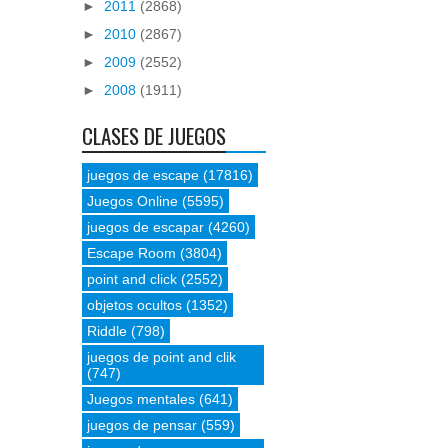
►
2011
(2868)
►
2010
(2867)
►
2009
(2552)
►
2008
(1911)
CLASES DE JUEGOS
juegos de escape
(17816)
Juegos Online
(5595)
juegos de escapar
(4260)
Escape Room
(3804)
point and click
(2552)
objetos ocultos
(1352)
Riddle
(798)
juegos de point and clik
(747)
Juegos mentales
(641)
juegos de pensar
(559)