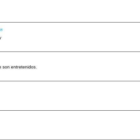
05
y
 son entretenidos.
2