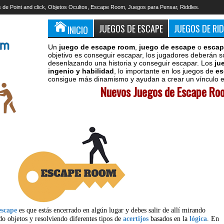
 de Point and click, Objetos Ocultos, Escape Room, Juegos para Pensar, Riddles.
JUEGOS DE ESCAPE
JUEGOS DE RI
INICIO
Un
juego de escape room
,
juego de escape
o
escap
objetivo es conseguir escapar, los jugadores deberán s
desenlazando una historia y conseguir escapar. Los
ju
ingenio y habilidad
, lo importante en los juegos de
es
consigue más dinamismo y ayudan a crear un vínculo en
Nuevos Juegos de Escape Roo
escape
es que estás encerrado en algún lugar y debes salir de allí mirando
do objetos y resolviendo diferentes tipos de
acertijos
basados en la
lógica
. En