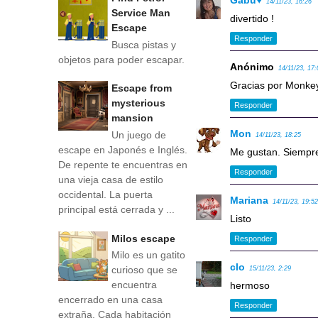
Gabu♥
14/11/23, 16:26
Service Man
divertido !
Escape
Responder
Busca pistas y
objetos para poder escapar.
Anónimo
14/11/23, 17:
Gracias por Monke
Escape from
mysterious
Responder
mansion
Mon
Un juego de
14/11/23, 18:25
escape en Japonés e Inglés.
Me gustan. Siempre
De repente te encuentras en
Responder
una vieja casa de estilo
occidental. La puerta
Mariana
14/11/23, 19:5
principal está cerrada y ...
Listo
Milos escape
Responder
Milo es un gatito
clo
curioso que se
15/11/23, 2:29
encuentra
hermoso
encerrado en una casa
Responder
extraña. Cada habitación