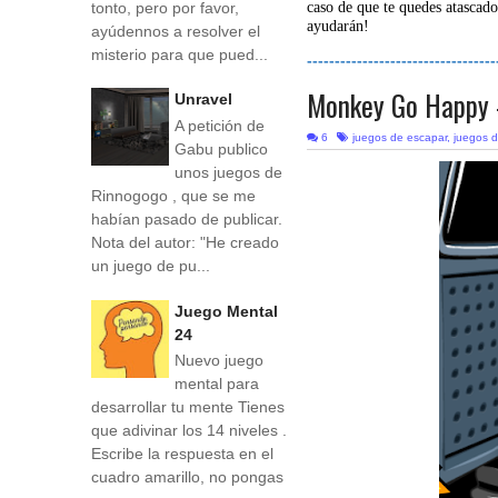
tonto, pero por favor,
caso de que te quedes atascado
ayudarán!
ayúdennos a resolver el
misterio para que pued...
----------------------------------
Monkey Go Happy 
Unravel
A petición de
6
juegos de escapar
,
juegos d
Gabu publico
unos juegos de
Rinnogogo , que se me
habían pasado de publicar.
Nota del autor: "He creado
un juego de pu...
Juego Mental
24
Nuevo juego
mental para
desarrollar tu mente Tienes
que adivinar los 14 niveles .
Escribe la respuesta en el
cuadro amarillo, no pongas