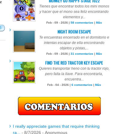
MONKEY GO HAPPY: STAGE 1022
te
Tienes que encontrar todos los mini monos
y hacer que el mono sea feliz encontrando
elementos y...
Feb - 09 - 2026 |
58 comentarios
|
Más
6
NIGHT ROOM ESCAPE
Te encuentras encerrado en el dormitorio e
intentas escapar de ella encontrando
objetos y pistas,...
Feb - 09 - 2026 |
31 comentarios
|
Más
FIND THE RED TRACTOR KEY ESCAPE
Quieres transportar heno con tu tractor rojo,
pero falta la llave. Para encontrarla,
encuentra...
Feb - 04 - 2026 |
6 comentarios
|
Más
I really appreciate games that require thinking
ra...
- 8/7/2026
- Anonymous