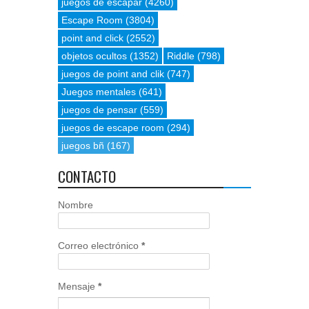
juegos de escapar
(4260)
Escape Room
(3804)
point and click
(2552)
objetos ocultos
(1352)
Riddle
(798)
juegos de point and clik
(747)
Juegos mentales
(641)
juegos de pensar
(559)
juegos de escape room
(294)
juegos bñ
(167)
CONTACTO
Nombre
Correo electrónico
*
Mensaje
*