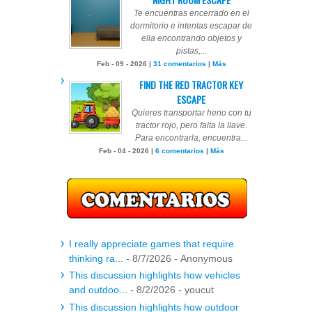
Te encuentras encerrado en el
dormitorio e intentas escapar de
ella encontrando objetos y
pistas,...
Feb - 09 - 2026 |
31 comentarios
|
Más
FIND THE RED TRACTOR KEY
ESCAPE
Quieres transportar heno con tu
tractor rojo, pero falta la llave.
Para encontrarla, encuentra...
Feb - 04 - 2026 |
6 comentarios
|
Más
I really appreciate games that require
thinking ra...
- 8/7/2026
- Anonymous
This discussion highlights how vehicles
and outdoo...
- 8/2/2026
- youcut
This discussion highlights how outdoor