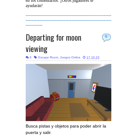
en los comentarios. ¡Otros jugadores te
ayudarán!
--------------------------------------------------------
--------------------------------------------------------
-----------
Departing for moon
6
viewing
6
Escape Room
,
Juegos Online
17.10.23
Busca pistas y objetos para poder abrir la
puerta y salir.