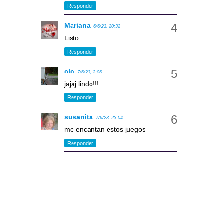
Responder
Mariana
6/6/23, 20:32
Listo
Responder
clo
7/6/23, 2:06
jajaj lindo!!!
Responder
susanita
7/6/23, 23:04
me encantan estos juegos
Responder