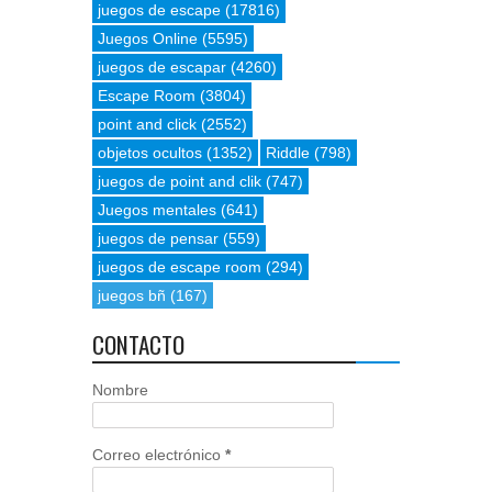
juegos de escape
(17816)
Juegos Online
(5595)
juegos de escapar
(4260)
Escape Room
(3804)
point and click
(2552)
objetos ocultos
(1352)
Riddle
(798)
juegos de point and clik
(747)
Juegos mentales
(641)
juegos de pensar
(559)
juegos de escape room
(294)
juegos bñ
(167)
CONTACTO
Nombre
Correo electrónico
*