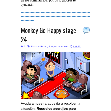
en los comentarios. ¡Otros jugadores te
ayudarán!
--------------------------------------------------------
--------------------------------------------------------
-----------
Monkey Go Happy stage
7
24
7
Escape Room
,
Juegos mentales
6.6.23
Ayuda a nuestra abuelita a resolver la
situación.
Resuelve acertijos
para