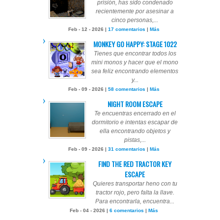
prisión, has sido condenado
recientemente por asesinar a
cinco personas,...
Feb - 12 - 2026 |
17 comentarios
|
Más
MONKEY GO HAPPY: STAGE 1022
Tienes que encontrar todos los
mini monos y hacer que el mono
sea feliz encontrando elementos
y...
Feb - 09 - 2026 |
58 comentarios
|
Más
NIGHT ROOM ESCAPE
Te encuentras encerrado en el
dormitorio e intentas escapar de
ella encontrando objetos y
pistas,...
Feb - 09 - 2026 |
31 comentarios
|
Más
FIND THE RED TRACTOR KEY
ESCAPE
Quieres transportar heno con tu
tractor rojo, pero falta la llave.
Para encontrarla, encuentra...
Feb - 04 - 2026 |
6 comentarios
|
Más