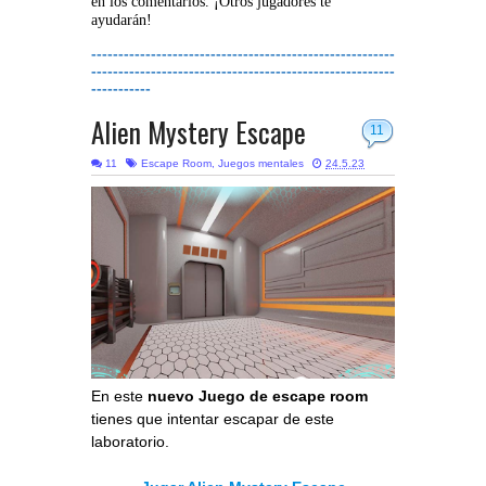
en los comentarios. ¡Otros jugadores te
ayudarán!
--------------------------------------------------------
--------------------------------------------------------
-----------
Alien Mystery Escape
11
11
Escape Room
,
Juegos mentales
24.5.23
En este
nuevo Juego de escape room
tienes que intentar escapar de este
laboratorio.