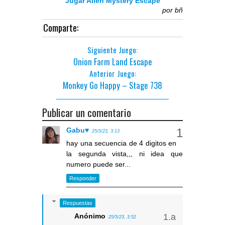
Jugar Alien Mystery Escape
por
bñ
Comparte:
Siguiente Juego:
Onion Farm Land Escape
Anterior Juego:
Monkey Go Happy – Stage 738
Publicar un comentario
Gabu♥
25/5/23, 3:13
hay una secuencia de 4 digitos en
la segunda vista,,, ni idea que
numero puede ser...
Responder
Respuestas
Anónimo
25/5/23, 3:52