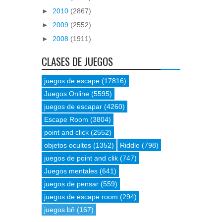
►
2010
(2867)
►
2009
(2552)
►
2008
(1911)
CLASES DE JUEGOS
juegos de escape
(17816)
Juegos Online
(5595)
juegos de escapar
(4260)
Escape Room
(3804)
point and click
(2552)
objetos ocultos
(1352)
Riddle
(798)
juegos de point and clik
(747)
Juegos mentales
(641)
juegos de pensar
(559)
juegos de escape room
(294)
juegos bñ
(167)