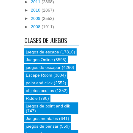
►
2011
(2868)
►
2010
(2867)
►
2009
(2552)
►
2008
(1911)
CLASES DE JUEGOS
juegos de escape
(17816)
Juegos Online
(5595)
juegos de escapar
(4260)
Escape Room
(3804)
point and click
(2552)
objetos ocultos
(1352)
Riddle
(798)
juegos de point and clik
(747)
Juegos mentales
(641)
juegos de pensar
(559)