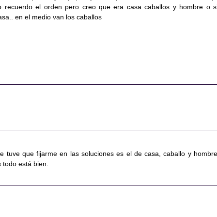
no recuerdo el orden pero creo que era casa caballos y hombre o s
sa.. en el medio van los caballos
ue tuve que fijarme en las soluciones es el de casa, caballo y hombre
 todo está bien.