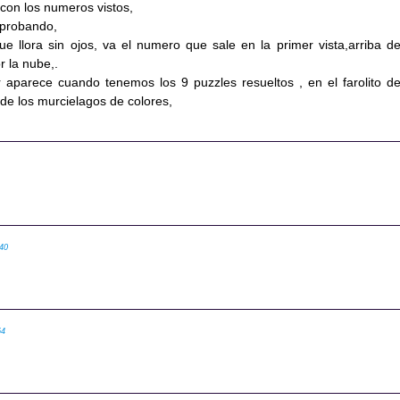
con los numeros vistos,
 probando,
ue llora sin ojos, va el numero que sale en la primer vista,arriba de
r la nube,.
ir aparece cuando tenemos los 9 puzzles resueltos , en el farolito de
 de los murcielagos de colores,
:40
54