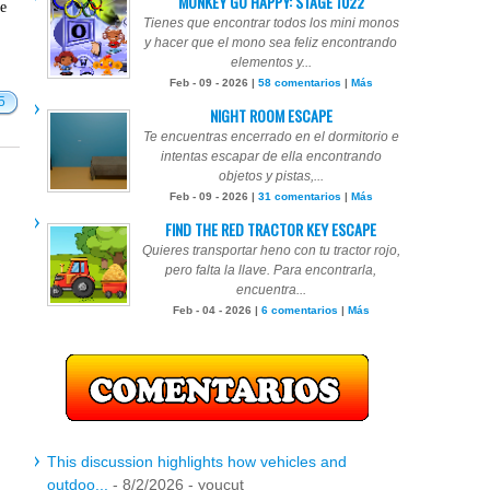
MONKEY GO HAPPY: STAGE 1022
te
Tienes que encontrar todos los mini monos
y hacer que el mono sea feliz encontrando
elementos y...
Feb - 09 - 2026 |
58 comentarios
|
Más
5
NIGHT ROOM ESCAPE
Te encuentras encerrado en el dormitorio e
intentas escapar de ella encontrando
objetos y pistas,...
Feb - 09 - 2026 |
31 comentarios
|
Más
FIND THE RED TRACTOR KEY ESCAPE
Quieres transportar heno con tu tractor rojo,
pero falta la llave. Para encontrarla,
encuentra...
Feb - 04 - 2026 |
6 comentarios
|
Más
This discussion highlights how vehicles and
outdoo...
- 8/2/2026
- youcut