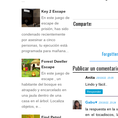
...
Key 2 Escape
En este juego de
Comparte:
escape de
prisión, has sido
condenado recientemente
por asesinar a cinco
personas, tu ejecución está
programada para mañana...
Forgotte
Forest Dweller
Publicar un comentari
Escape
En este juego de
Anita
23/10/22, 15:05
escape , un
Lindo y fácil..
habitante del bosque es
atrapado y encarcelado en
Responder
una jaula dentro de una
casa en el árbol. Localiza
Gabu♥
23/10/22, 23:24
objetos, e...
la respuesta en la 
en el tocadiscos, 
Find Petrol