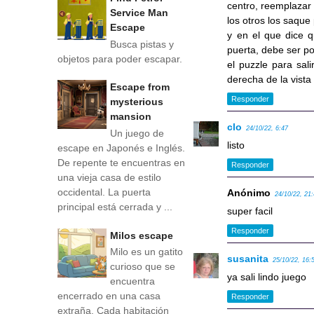
centro, reemplazar 
Service Man
los otros los saque
Escape
y en el que dice q
Busca pistas y
puerta, debe ser po
objetos para poder escapar.
el puzzle para sal
derecha de la vista
Escape from
Responder
mysterious
mansion
clo
24/10/22, 6:47
Un juego de
listo
escape en Japonés e Inglés.
De repente te encuentras en
Responder
una vieja casa de estilo
occidental. La puerta
Anónimo
24/10/22, 21
principal está cerrada y ...
super facil
Responder
Milos escape
Milo es un gatito
susanita
25/10/22, 16:
curioso que se
ya sali lindo juego
encuentra
encerrado en una casa
Responder
extraña. Cada habitación