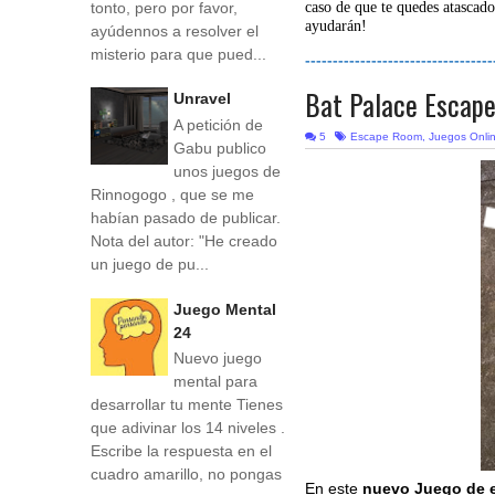
tonto, pero por favor,
caso de que te quedes atascado
ayudarán!
ayúdennos a resolver el
misterio para que pued...
----------------------------------
Bat Palace Escap
Unravel
A petición de
5
Escape Room
,
Juegos Onli
Gabu publico
unos juegos de
Rinnogogo , que se me
habían pasado de publicar.
Nota del autor: "He creado
un juego de pu...
Juego Mental
24
Nuevo juego
mental para
desarrollar tu mente Tienes
que adivinar los 14 niveles .
Escribe la respuesta en el
cuadro amarillo, no pongas
En este
nuevo Juego de 