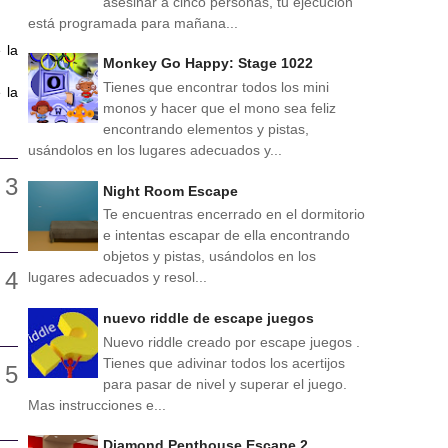
asesinar a cinco personas, tu ejecución
está programada para mañana...
 la
Monkey Go Happy: Stage 1022
Tienes que encontrar todos los mini
 la
monos y hacer que el mono sea feliz
encontrando elementos y pistas,
usándolos en los lugares adecuados y...
Night Room Escape
Te encuentras encerrado en el dormitorio
e intentas escapar de ella encontrando
objetos y pistas, usándolos en los
lugares adecuados y resol...
nuevo riddle de escape juegos
Nuevo riddle creado por escape juegos .
Tienes que adivinar todos los acertijos
para pasar de nivel y superar el juego.
Mas instrucciones e...
Diamond Penthouse Escape 2