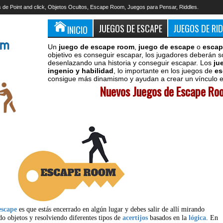
 de Point and click, Objetos Ocultos, Escape Room, Juegos para Pensar, Riddles.
JUEGOS DE ESCAPE
JUEGOS DE RI
INICIO
Un
juego de escape room
,
juego de escape
o
escap
objetivo es conseguir escapar, los jugadores deberán s
desenlazando una historia y conseguir escapar. Los
ju
ingenio y habilidad
, lo importante en los juegos de
es
consigue más dinamismo y ayudan a crear un vínculo en
Nuevos Juegos de Escape Roo
escape
es que estás encerrado en algún lugar y debes salir de allí mirando
do objetos y resolviendo diferentes tipos de
acertijos
basados en la
lógica
. En