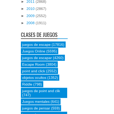
►
2011
(2868)
►
2010
(2867)
►
2009
(2552)
►
2008
(1911)
CLASES DE JUEGOS
juegos de escape
(17816)
Juegos Online
(5595)
juegos de escapar
(4260)
Escape Room
(3804)
point and click
(2552)
objetos ocultos
(1352)
Riddle
(798)
juegos de point and clik
(747)
Juegos mentales
(641)
juegos de pensar
(559)