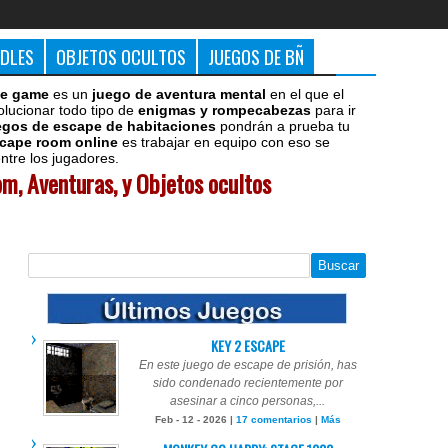
DDLES
OBJETOS OCULTOS
JUEGOS DE BÑ
e game
es un
juego de aventura mental
en el que el
olucionar todo tipo de
enigmas y rompecabezas
para ir
egos de escape de habitaciones
pondrán a prueba tu
cape room online
es trabajar en equipo con eso se
tre los jugadores.
m, Aventuras, y Objetos ocultos
KEY 2 ESCAPE
En este juego de escape de prisión, has
sido condenado recientemente por
asesinar a cinco personas,...
Feb - 12 - 2026 |
17 comentarios
|
Más