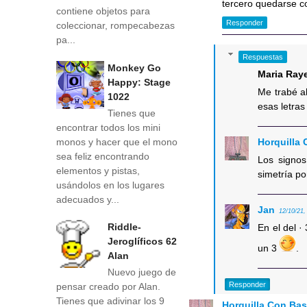
tercero quedarse c
contiene objetos para
Responder
coleccionar, rompecabezas
pa...
Respuestas
Monkey Go
Maria Ray
Happy: Stage
Me trabé a
1022
esas letras
Tienes que
encontrar todos los mini
monos y hacer que el mono
Horquilla
sea feliz encontrando
Los signos
elementos y pistas,
simetría po
usándolos en los lugares
adecuados y...
Jan
12/10/21,
Riddle-
En el del 
Jeroglíficos 62
un 3
.
Alan
Nuevo juego de
Responder
pensar creado por Alan.
Tienes que adivinar los 9
Horquilla Con Ba