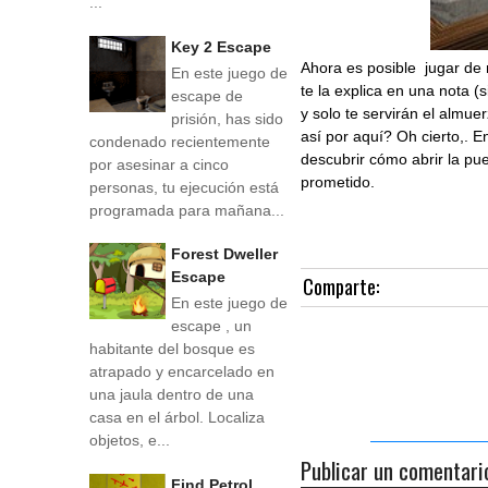
...
Key 2 Escape
Ahora es posible jugar de
En este juego de
te la explica en una nota (
escape de
y solo te servirán el almue
prisión, has sido
así por aquí? Oh cierto,. E
condenado recientemente
descubrir cómo abrir la pu
por asesinar a cinco
prometido.
personas, tu ejecución está
programada para mañana...
Forest Dweller
Escape
Comparte:
En este juego de
escape , un
habitante del bosque es
atrapado y encarcelado en
una jaula dentro de una
casa en el árbol. Localiza
objetos, e...
Publicar un comentari
Find Petrol