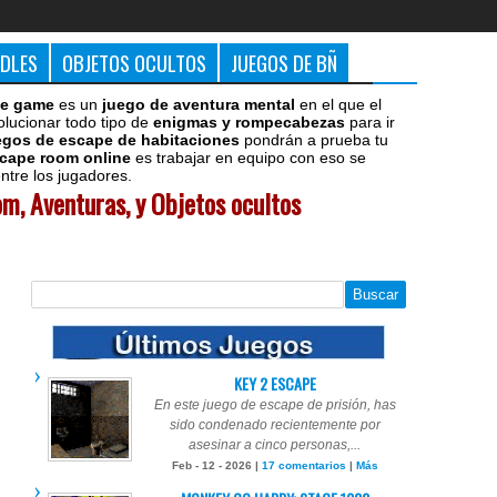
DDLES
OBJETOS OCULTOS
JUEGOS DE BÑ
e game
es un
juego de aventura mental
en el que el
olucionar todo tipo de
enigmas y rompecabezas
para ir
egos de escape de habitaciones
pondrán a prueba tu
cape room online
es trabajar en equipo con eso se
tre los jugadores.
m, Aventuras, y Objetos ocultos
KEY 2 ESCAPE
En este juego de escape de prisión, has
sido condenado recientemente por
asesinar a cinco personas,...
Feb - 12 - 2026 |
17 comentarios
|
Más