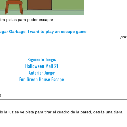
tra pistas para poder escapar.
ugar Garbage. I want to play an escape game
po
Siguiente Juego:
Halloween Mall 21
Anterior Juego:
Fun Green House Escape
o
0
 la luz se ve pista para tirar el cuadro de la pared, detrás una tijera