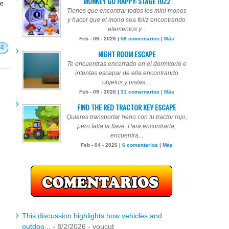
MONKEY GO HAPPY: STAGE 1022
te
Tienes que encontrar todos los mini monos
y hacer que el mono sea feliz encontrando
elementos y...
Feb - 09 - 2026 |
58 comentarios
|
Más
44
NIGHT ROOM ESCAPE
Te encuentras encerrado en el dormitorio e
intentas escapar de ella encontrando
objetos y pistas,...
Feb - 09 - 2026 |
31 comentarios
|
Más
FIND THE RED TRACTOR KEY ESCAPE
Quieres transportar heno con tu tractor rojo,
pero falta la llave. Para encontrarla,
encuentra...
Feb - 04 - 2026 |
6 comentarios
|
Más
This discussion highlights how vehicles and
outdoo...
- 8/2/2026
- youcut