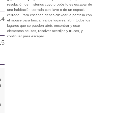
resolución de misterios cuyo propósito es escapar de
una habitación cerrada con llave o de un espacio
cerrado. Para escapar, debes clickear la pantalla con
el mouse para buscar varios lugares, abrir todos los
lugares que se pueden abrir, encontrar y usar
elementos ocultos, resolver acertijos y trucos, y
continuar para escapar
i