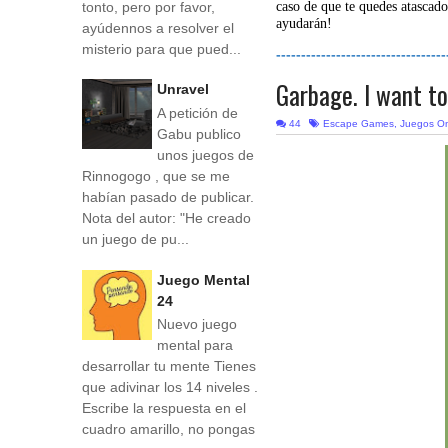
tonto, pero por favor,
caso de que te quedes atascado
ayudarán!
ayúdennos a resolver el
misterio para que pued...
----------------------------------
Garbage. I want t
Unravel
A petición de
44
Escape Games
,
Juegos On
Gabu publico
unos juegos de
Rinnogogo , que se me
habían pasado de publicar.
Nota del autor: "He creado
un juego de pu...
Juego Mental
24
Nuevo juego
mental para
desarrollar tu mente Tienes
que adivinar los 14 niveles .
Escribe la respuesta en el
cuadro amarillo, no pongas