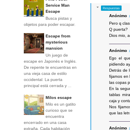
Service Man
Respuestas
Escape
Anónimo
Busca pistas y
Pero q cla
objetos para poder escapar.
Q puerta?
Dios mio, 
Escape from
mysterious
mansion
Anónimo
Un juego de
Ego el que
escape en Japonés e Inglés.
pidiendo a
De repente te encuentras en
Detrás de l
una vieja casa de estilo
fijamos en 
occidental. La puerta
las copas 
principal está cerrada y ...
En la segu
tablas mir
Milos escape
caja y cont
Milo es un gatito
Nos fijamo
curioso que se
que las le
encuentra
encerrado en una casa
Anónimo
extraña. Cada habitación