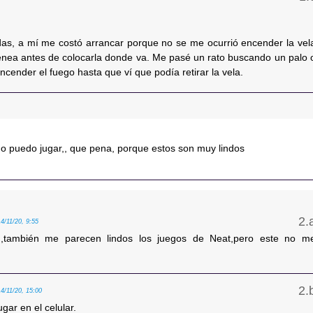
das, a mí me costó arrancar porque no se me ocurrió encender la vel
enea antes de colocarla donde va. Me pasé un rato buscando un palo 
ncender el fuego hasta que ví que podía retirar la vela.
no puedo jugar,, que pena, porque estos son muy lindos
14/11/20, 9:55
,también me parecen lindos los juegos de Neat,pero este no m
14/11/20, 15:00
gar en el celular.