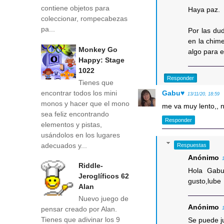
contiene objetos para
Haya paz.
coleccionar, rompecabezas
pa...
Por las du
en la chim
Monkey Go
algo para e
Happy: Stage
1022
Responder
Tienes que
encontrar todos los mini
Gabu♥
13/11/20, 18:59
monos y hacer que el mono
me va muy lento,, 
sea feliz encontrando
Responder
elementos y pistas,
usándolos en los lugares
adecuados y...
Respuestas
Anónimo
Riddle-
Hola Gabu
Jeroglíficos 62
gusto,lube
Alan
Nuevo juego de
Anónimo
pensar creado por Alan.
Tienes que adivinar los 9
Se puede ju