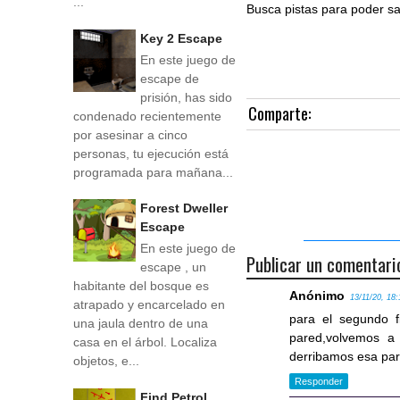
...
Busca pistas para poder sa
Key 2 Escape
En este juego de
escape de
prisión, has sido
Comparte:
condenado recientemente
por asesinar a cinco
personas, tu ejecución está
programada para mañana...
Forest Dweller
Escape
En este juego de
Publicar un comentari
escape , un
habitante del bosque es
Anónimo
13/11/20, 18:
atrapado y encarcelado en
para el segundo f
una jaula dentro de una
pared,volvemos a 
casa en el árbol. Localiza
derribamos esa par
objetos, e...
Responder
Find Petrol