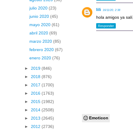
julio 2020
(23)
lili
16/11/20, 2:38
junio 2020
(45)
hola amigos ya salí,
mayo 2020
(61)
Responder
abril 2020
(69)
marzo 2020
(85)
febrero 2020
(67)
enero 2020
(76)
►
2019
(846)
►
2018
(876)
►
2017
(1700)
►
2016
(1763)
►
2015
(1982)
►
2014
(2508)
Emoticon
►
2013
(2645)
►
2012
(2736)