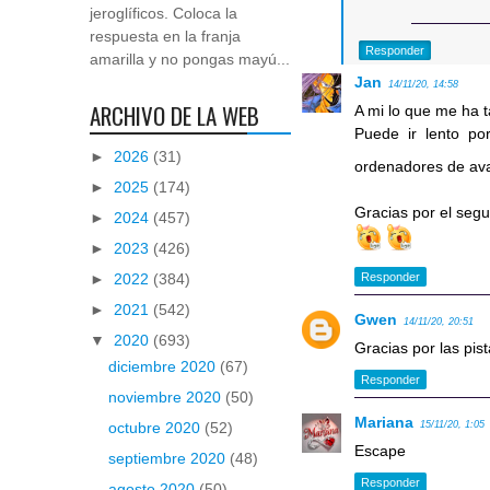
jeroglíficos. Coloca la
respuesta en la franja
Responder
amarilla y no pongas mayú...
Jan
14/11/20, 14:58
ARCHIVO DE LA WEB
A mi lo que me ha 
Puede ir lento p
►
2026
(31)
ordenadores de a
►
2025
(174)
Gracias por el seg
►
2024
(457)
►
2023
(426)
Responder
►
2022
(384)
►
2021
(542)
Gwen
14/11/20, 20:51
▼
2020
(693)
Gracias por las pist
diciembre 2020
(67)
Responder
noviembre 2020
(50)
Mariana
15/11/20, 1:05
octubre 2020
(52)
Escape
septiembre 2020
(48)
Responder
agosto 2020
(50)