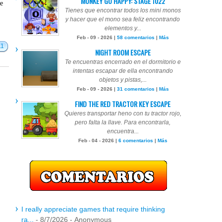
MONKEY GO HAPPY: STAGE 1022
te
Tienes que encontrar todos los mini monos
y hacer que el mono sea feliz encontrando
elementos y...
Feb - 09 - 2026 |
58 comentarios
|
Más
11
NIGHT ROOM ESCAPE
Te encuentras encerrado en el dormitorio e
intentas escapar de ella encontrando
objetos y pistas,...
Feb - 09 - 2026 |
31 comentarios
|
Más
FIND THE RED TRACTOR KEY ESCAPE
Quieres transportar heno con tu tractor rojo,
pero falta la llave. Para encontrarla,
encuentra...
Feb - 04 - 2026 |
6 comentarios
|
Más
I really appreciate games that require thinking
ra...
- 8/7/2026
- Anonymous