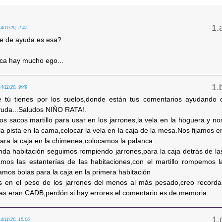
14/11/20, 2:47
se de ayuda es esa?
aca hay mucho ego...
14/11/20, 9:49
 tú tienes por los suelos,donde están tus comentarios ayudando 
yuda...Saludos NIÑO RATA!.
os sacos martillo para usar en los jarrones,la vela en la hoguera y no
la pista en la cama,colocar la vela en la caja de la mesa.Nos fijamos e
para la caja en la chimenea,colocamos la palanca
nda habitación seguimos rompiendo jarrones,para la caja detrás de la
amos las estanterías de las habitaciones,con el martillo rompemos l
amos bolas para la caja en la primera habitación
s en el peso de los jarrones del menos al más pesado,creo recorda
tras eran CADB,perdón si hay errores el comentario es de memoria
14/11/20, 15:06