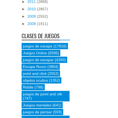
►
2011
(2868)
►
2010
(2867)
►
2009
(2552)
►
2008
(1911)
CLASES DE JUEGOS
juegos de escape
(17816)
Juegos Online
(5595)
juegos de escapar
(4260)
Escape Room
(3804)
point and click
(2552)
objetos ocultos
(1352)
Riddle
(798)
juegos de point and clik
(747)
Juegos mentales
(641)
juegos de pensar
(559)