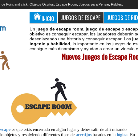
 de Point and click, Objetos Ocultos, Escape Room, Juegos para Pensar, Riddles.
JUEGOS DE ESCAPE
JUEGOS DE RI
INICIO
Un
juego de escape room
,
juego de escape
o
escap
objetivo es conseguir escapar, los jugadores deberán s
desenlazando una historia y conseguir escapar. Los
ju
ingenio y habilidad
, lo importante en los juegos de
es
consigue más dinamismo y ayudan a crear un vínculo en
Nuevos Juegos de Escape Roo
escape
es que estás encerrado en algún lugar y debes salir de allí mirando
do objetos y resolviendo diferentes tipos de
acertijos
basados en la
lógica
. En