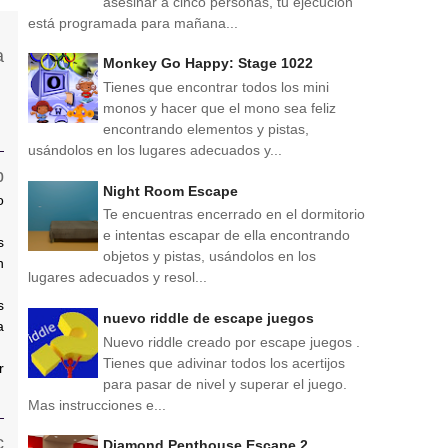
asesinar a cinco personas, tu ejecución
está programada para mañana...
Monkey Go Happy: Stage 1022
Tienes que encontrar todos los mini
monos y hacer que el mono sea feliz
encontrando elementos y pistas,
usándolos en los lugares adecuados y...
Night Room Escape
o
Te encuentras encerrado en el dormitorio
e intentas escapar de ella encontrando
s
objetos y pistas, usándolos en los
n
lugares adecuados y resol...
s
nuevo riddle de escape juegos
a
Nuevo riddle creado por escape juegos .
Tienes que adivinar todos los acertijos
r
para pasar de nivel y superar el juego.
Mas instrucciones e...
Diamond Penthouse Escape 2