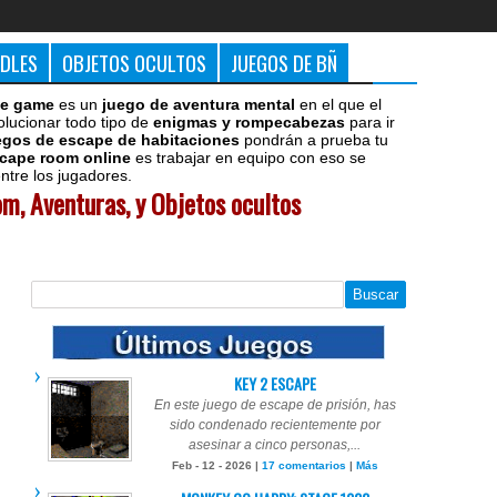
DDLES
OBJETOS OCULTOS
JUEGOS DE BÑ
e game
es un
juego de aventura mental
en el que el
olucionar todo tipo de
enigmas y rompecabezas
para ir
egos de escape de habitaciones
pondrán a prueba tu
cape room online
es trabajar en equipo con eso se
tre los jugadores.
m, Aventuras, y Objetos ocultos
KEY 2 ESCAPE
En este juego de escape de prisión, has
sido condenado recientemente por
asesinar a cinco personas,...
Feb - 12 - 2026 |
17 comentarios
|
Más