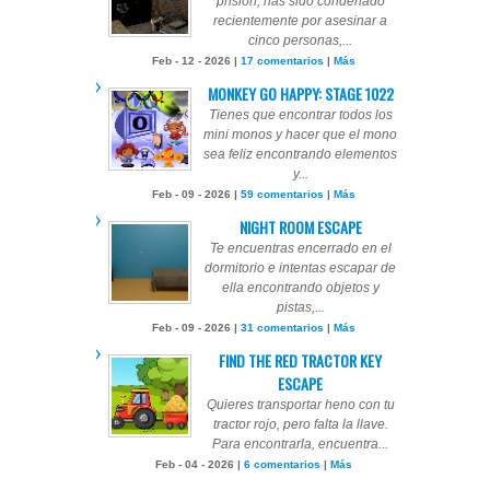
prisión, has sido condenado
recientemente por asesinar a
cinco personas,...
Feb - 12 - 2026 |
17 comentarios
|
Más
MONKEY GO HAPPY: STAGE 1022
Tienes que encontrar todos los
mini monos y hacer que el mono
sea feliz encontrando elementos
y...
Feb - 09 - 2026 |
59 comentarios
|
Más
NIGHT ROOM ESCAPE
Te encuentras encerrado en el
dormitorio e intentas escapar de
ella encontrando objetos y
pistas,...
Feb - 09 - 2026 |
31 comentarios
|
Más
FIND THE RED TRACTOR KEY
ESCAPE
Quieres transportar heno con tu
tractor rojo, pero falta la llave.
Para encontrarla, encuentra...
Feb - 04 - 2026 |
6 comentarios
|
Más