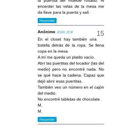
la puertita del mueble rosado, Al
encerder las velas de la mesa me
da llave para la puerta y salí.
Responder
Anónimo
8/3/20, 15:52
En el closet hay también una
botella detrás de la ropa. Se llena
copa en la mesa.
A mí me queda un platito vacío.
Abrí las puertitas del tocador (las del
medio) pero no encontré nada. No
se qué hace la cadena. Capaz que
dejó abrir esas puertitas.
También veo un número en el cajón
del medio.
No encontré tabletas de chocolate.
M.
M.
Responder