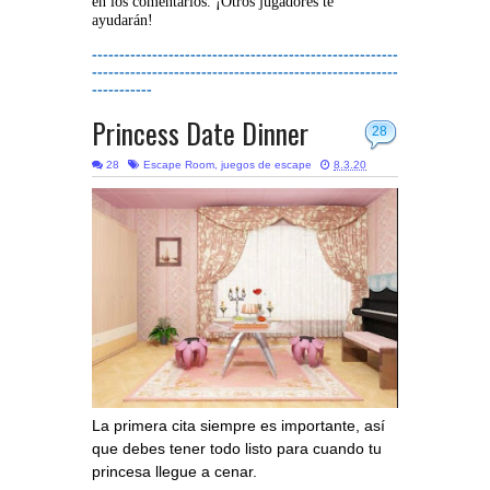
en los comentarios. ¡Otros jugadores te
ayudarán!
--------------------------------------------------------
--------------------------------------------------------
-----------
Princess Date Dinner
28
28
Escape Room
,
juegos de escape
8.3.20
La primera cita siempre es importante, así
que debes tener todo listo para cuando tu
princesa llegue a cenar.