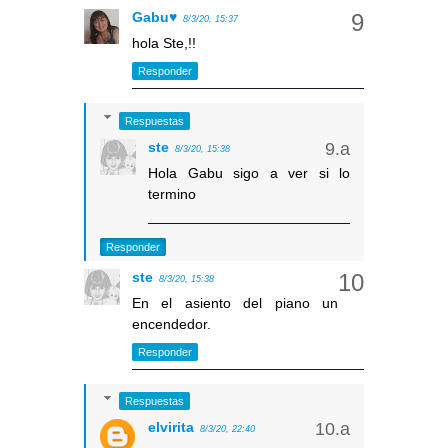
Gabu♥
8/3/20, 15:37
hola Ste,!!
Responder
Respuestas
ste
8/3/20, 15:38
Hola Gabu sigo a ver si lo
termino
Responder
ste
8/3/20, 15:38
En el asiento del piano un
encendedor.
Responder
Respuestas
elvirita
8/3/20, 22:40