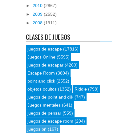
►
2010
(2867)
►
2009
(2552)
►
2008
(1911)
CLASES DE JUEGOS
juegos de escape
(17816)
Juegos Online
(5595)
juegos de escapar
(4260)
Escape Room
(3804)
point and click
(2552)
objetos ocultos
(1352)
Riddle
(798)
juegos de point and clik
(747)
Juegos mentales
(641)
juegos de pensar
(559)
juegos de escape room
(294)
juegos bñ
(167)