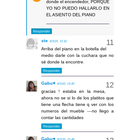
donde el encendedor, PORQUE
YO NO PUEDO HALLARLO EN
EL ASIENTO DEL PIANO
Responder
ste
8/3/20, 15:42
Arriba del piano en la botella del
medio darle con la cuchara que no
sé donde la encontre.
Responder
Gabu♥
8/3/20, 15:45
gracias ! estaba en la mesa,
ahora no se si lo de los platitos que
tiene una flecha tiene q ver con los
numeros del mueble ---no llego a
contar las cantidades
Responder
Gabu♥
8/3/20, 15:48