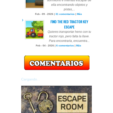
dormitorio e intentas escapar de
ella encontrando objetos y
pistas,...
Feb - 09 - 2026 |
31 comentarios
|
Más
FIND THE RED TRACTOR KEY
ESCAPE
Quieres transportar heno con tu
tractor rojo, pero falta la llave.
Para encontrarla, encuentra...
Feb - 04 - 2026 |
6 comentarios
|
Más
Cargando...