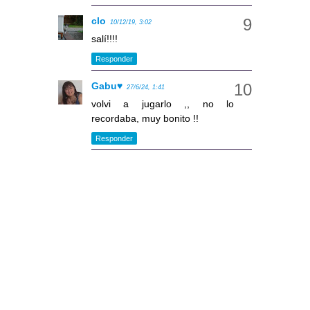
clo
10/12/19, 3:02
salí!!!!
Responder
Gabu♥
27/6/24, 1:41
volvi a jugarlo ,, no lo
recordaba, muy bonito !!
Responder