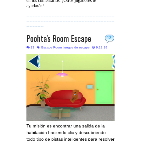
en los comentarios. ¡Otros jugadores te
ayudarán!
--------------------------------------------------------
--------------------------------------------------------
-----------
Poohta's Room Escape
13
13
Escape Room
,
juegos de escape
9.12.19
Tu misión es encontrar una salida de la
habitación haciendo clic y descubriendo
todo tipo de pistas inteligentes para resolver