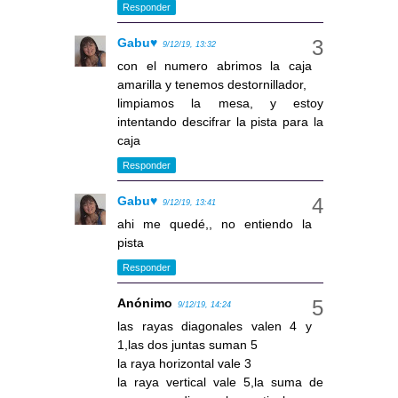
Responder
Gabu♥
9/12/19, 13:32
con el numero abrimos la caja
amarilla y tenemos destornillador,
limpiamos la mesa, y estoy
intentando descifrar la pista para la
caja
Responder
Gabu♥
9/12/19, 13:41
ahi me quedé,, no entiendo la
pista
Responder
Anónimo
9/12/19, 14:24
las rayas diagonales valen 4 y
1,las dos juntas suman 5
la raya horizontal vale 3
la raya vertical vale 5,la suma de