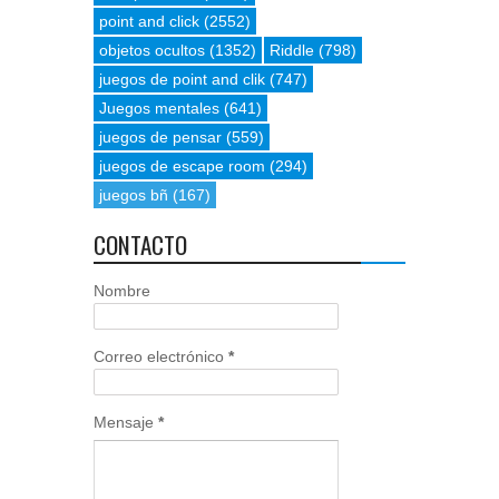
point and click
(2552)
objetos ocultos
(1352)
Riddle
(798)
juegos de point and clik
(747)
Juegos mentales
(641)
juegos de pensar
(559)
juegos de escape room
(294)
juegos bñ
(167)
CONTACTO
Nombre
Correo electrónico
*
Mensaje
*