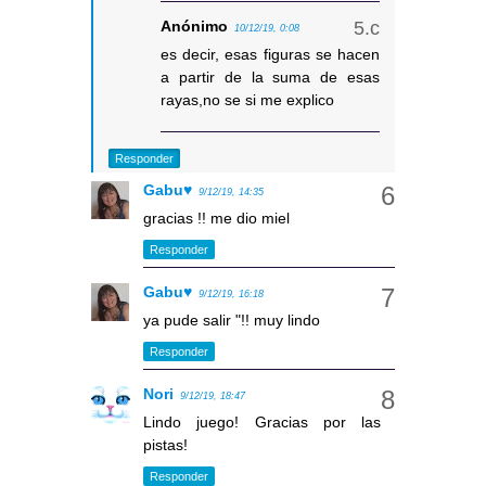
Anónimo
10/12/19, 0:08
es decir, esas figuras se hacen
a partir de la suma de esas
rayas,no se si me explico
Responder
Gabu♥
9/12/19, 14:35
gracias !! me dio miel
Responder
Gabu♥
9/12/19, 16:18
ya pude salir "!! muy lindo
Responder
Nori
9/12/19, 18:47
Lindo juego! Gracias por las
pistas!
Responder