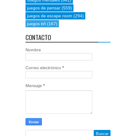
Juegos mentales
(641)
juegos de pensar
(559)
juegos de escape room
(294)
juegos bñ
(167)
CONTACTO
Nombre
Correo electrónico
*
Mensaje
*