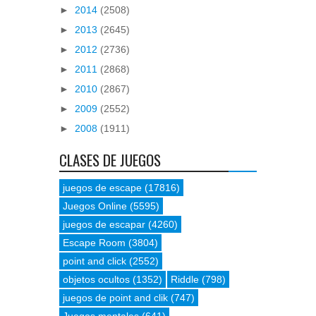
►
2014
(2508)
►
2013
(2645)
►
2012
(2736)
►
2011
(2868)
►
2010
(2867)
►
2009
(2552)
►
2008
(1911)
CLASES DE JUEGOS
juegos de escape
(17816)
Juegos Online
(5595)
juegos de escapar
(4260)
Escape Room
(3804)
point and click
(2552)
objetos ocultos
(1352)
Riddle
(798)
juegos de point and clik
(747)