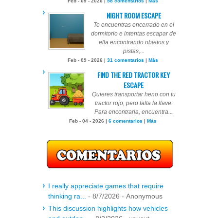
Feb - 09 - 2026 |
58 comentarios
|
Más
NIGHT ROOM ESCAPE
Te encuentras encerrado en el
dormitorio e intentas escapar de
ella encontrando objetos y
pistas,...
Feb - 09 - 2026 |
31 comentarios
|
Más
FIND THE RED TRACTOR KEY
ESCAPE
Quieres transportar heno con tu
tractor rojo, pero falta la llave.
Para encontrarla, encuentra...
Feb - 04 - 2026 |
6 comentarios
|
Más
I really appreciate games that require
thinking ra...
- 8/7/2026
- Anonymous
This discussion highlights how vehicles