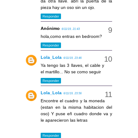
da otra llave. abri la puerta de la
pieza hay un oso sin un ojo.
Responder
Anónimo
6/11/19, 21:43
hola,como entras en bedroom?
Responder
Lola_Lola
6/11/19, 23:46
Ya tengo las 3 llaves, el cable y
el martillo... No se como seguir
Responder
Lola_Lola
6/11/19, 23:56
Encontre el cuadro y la moneda
(estan en la misma habitacion del
oso) Y puse eñ cuadro donde va y
le aparecieron las letras
Responder