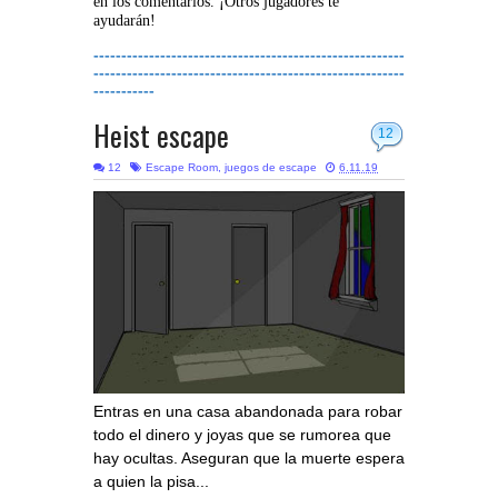
en los comentarios. ¡Otros jugadores te
ayudarán!
--------------------------------------------------------
--------------------------------------------------------
-----------
Heist escape
12
12
Escape Room
,
juegos de escape
6.11.19
Entras en una casa abandonada para robar
todo el dinero y joyas que se rumorea que
hay ocultas. Aseguran que la muerte espera
a quien la pisa...