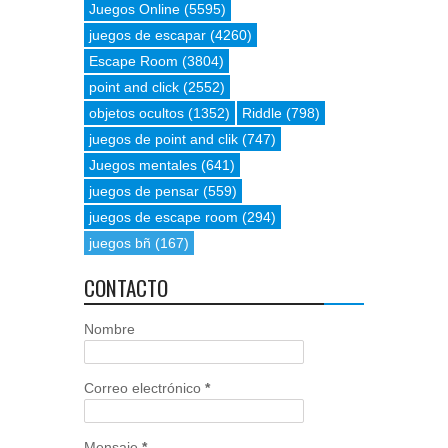
Juegos Online
(5595)
juegos de escapar
(4260)
Escape Room
(3804)
point and click
(2552)
objetos ocultos
(1352)
Riddle
(798)
juegos de point and clik
(747)
Juegos mentales
(641)
juegos de pensar
(559)
juegos de escape room
(294)
juegos bñ
(167)
CONTACTO
Nombre
Correo electrónico
*
Mensaje
*