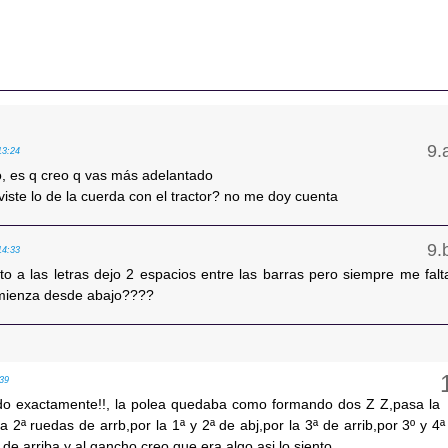
13:24
, es q creo q vas más adelantado
iste lo de la cuerda con el tractor? no me doy cuenta
14:33
to a las letras dejo 2 espacios entre las barras pero siempre me falt
mienza desde abajo????
:39
rdo exactamente!!, la polea quedaba como formando dos Z Z,pasa la
la 2ª ruedas de arrb,por la 1ª y 2ª de abj,por la 3ª de arrib,por 3º y 4ª
 de arriba y al gancho,creo que era algo asi,lo siento