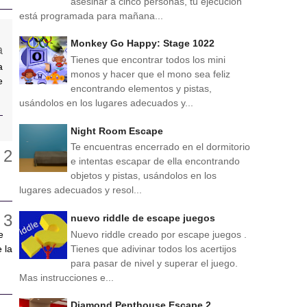
asesinar a cinco personas, tu ejecución
está programada para mañana...
Monkey Go Happy: Stage 1022
Tienes que encontrar todos los mini
a
monos y hacer que el mono sea feliz
e
encontrando elementos y pistas,
usándolos en los lugares adecuados y...
Night Room Escape
Te encuentras encerrado en el dormitorio
e intentas escapar de ella encontrando
objetos y pistas, usándolos en los
lugares adecuados y resol...
nuevo riddle de escape juegos
Nuevo riddle creado por escape juegos .
e
Tienes que adivinar todos los acertijos
 la
para pasar de nivel y superar el juego.
Mas instrucciones e...
Diamond Penthouse Escape 2