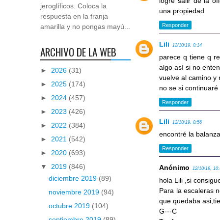
logré salir de la 
jeroglíficos. Coloca la
una propiedad
respuesta en la franja
Responder
amarilla y no pongas mayú...
Lili
12/10/19, 0:14
ARCHIVO DE LA WEB
parece q tiene q re
algo así si no ente
►
2026
(31)
vuelve al camino y
►
2025
(174)
no se si continuar
►
2024
(457)
Responder
►
2023
(426)
Lili
12/10/19, 0:56
►
2022
(384)
encontré la balanza
►
2021
(542)
Responder
►
2020
(693)
▼
2019
(846)
Anónimo
12/10/19, 10
diciembre 2019
(89)
hola Lili ,si consig
Para la escaleras no
noviembre 2019
(94)
que quedaba asi,ti
octubre 2019
(104)
G---C
septiembre 2019
(89)