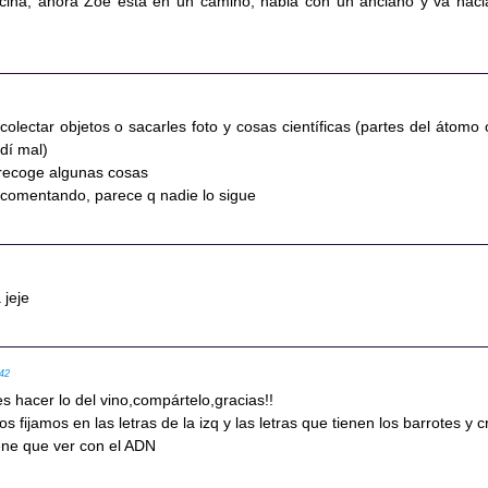
oficina, ahora Zoe está en un camino, habla con un anciano y va haci
colectar objetos o sacarles foto y cosas científicas (partes del átomo 
ndí mal)
 recoge algunas cosas
é comentando, parece q nadie lo sigue
 jeje
:42
ues hacer lo del vino,compártelo,gracias!!
s fijamos en las letras de la izq y las letras que tienen los barrotes y c
ene que ver con el ADN