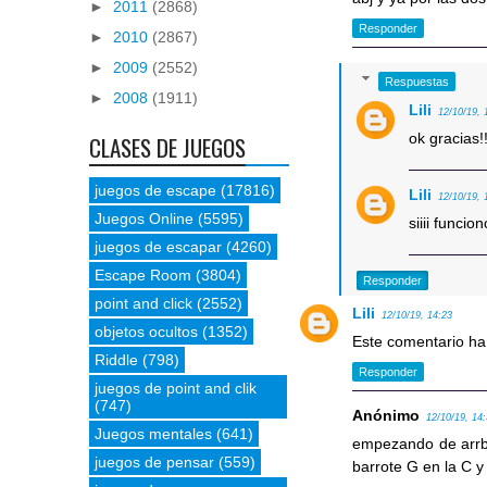
►
2011
(2868)
Responder
►
2010
(2867)
►
2009
(2552)
Respuestas
►
2008
(1911)
Lili
12/10/19, 
ok gracias!
CLASES DE JUEGOS
juegos de escape
(17816)
Lili
12/10/19, 
Juegos Online
(5595)
siiii funci
juegos de escapar
(4260)
Escape Room
(3804)
Responder
point and click
(2552)
Lili
12/10/19, 14:23
objetos ocultos
(1352)
Este comentario ha 
Riddle
(798)
Responder
juegos de point and clik
(747)
Anónimo
12/10/19, 14
Juegos mentales
(641)
empezando de arrb-a
juegos de pensar
(559)
barrote G en la C y 