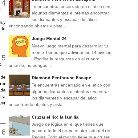
Te encuentras encerrado en el ático con
n
algunos diamantes e intentas encontrar
los diamantes y escapar del ático
h,y
encontrando objetos y pista...
 lo
Juego Mental 24
Nuevo juego mental para desarrollar tu
mente Tienes que adivinar los 14 niveles
. Escribe la respuesta en el cuadro
o
amarillo, no pongas ...
 de
Diamond Penthouse Escape
rer
Te encuentras encerrado en el ático con
ada
algunos diamantes e intentas encontrar
tra
los diamantes y escapar del ático
ver
encontrando objetos y pista...
Cruzar el rio: la familia
Juego de lógica en el que tienes que
pasar a todo el grupo al otro lado del río.
Reglas: Todo el mundo tiene que cruzar