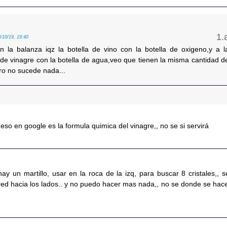
8/10/19, 19:40
n la balanza iqz la botella de vino con la botella de oxigeno,y a l
 de vinagre con la botella de agua,veo que tienen la misma cantidad d
ro no sucede nada...
 en google es la formula quimica del vinagre,, no se si servirá
y un martillo, usar en la roca de la izq, para buscar 8 cristales,, s
ed hacia los lados.. y no puedo hacer mas nada,, no se donde se hace