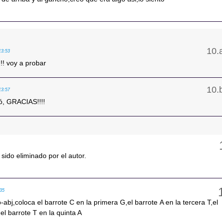
13:53
!!! voy a probar
13:57
onó, GRACIAS!!!!
sido eliminado por el autor.
:35
bj,coloca el barrote C en la primera G,el barrote A en la tercera T,el
el barrote T en la quinta A