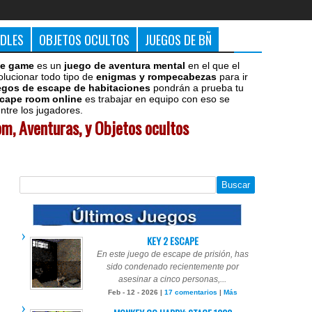
DDLES
OBJETOS OCULTOS
JUEGOS DE BÑ
e game
es un
juego de aventura mental
en el que el
olucionar todo tipo de
enigmas y rompecabezas
para ir
egos de escape de habitaciones
pondrán a prueba tu
cape room online
es trabajar en equipo con eso se
tre los jugadores.
m, Aventuras, y Objetos ocultos
KEY 2 ESCAPE
En este juego de escape de prisión, has
sido condenado recientemente por
asesinar a cinco personas,...
Feb - 12 - 2026 |
17 comentarios
|
Más