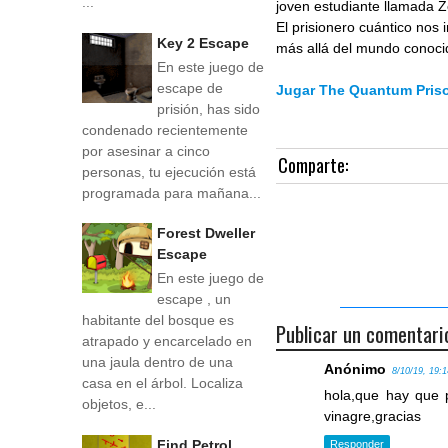
...
joven estudiante llamada 
El prisionero cuántico nos 
Key 2 Escape
más allá del mundo conoci
En este juego de
escape de
Jugar The Quantum Pris
prisión, has sido
condenado recientemente
por asesinar a cinco
Comparte:
personas, tu ejecución está
programada para mañana...
Forest Dweller
Escape
En este juego de
escape , un
habitante del bosque es
Publicar un comentari
atrapado y encarcelado en
una jaula dentro de una
Anónimo
8/10/19, 19:
casa en el árbol. Localiza
hola,que hay que 
objetos, e...
vinagre,gracias
Find Petrol
Responder