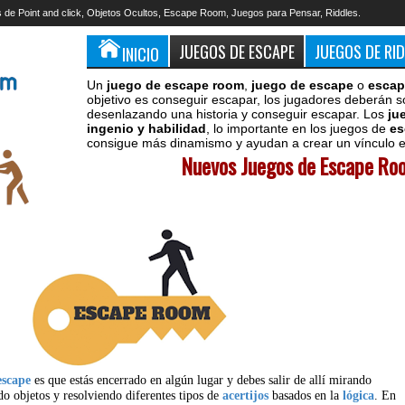
 de Point and click, Objetos Ocultos, Escape Room, Juegos para Pensar, Riddles.
JUEGOS DE ESCAPE
JUEGOS DE RI
INICIO
Un
juego de escape room
,
juego de escape
o
escap
objetivo es conseguir escapar, los jugadores deberán s
desenlazando una historia y conseguir escapar. Los
ju
ingenio y habilidad
, lo importante en los juegos de
es
consigue más dinamismo y ayudan a crear un vínculo en
Nuevos Juegos de Escape Roo
escape
es que estás encerrado en algún lugar y debes salir de allí mirando
do objetos y resolviendo diferentes tipos de
acertijos
basados en la
lógica
. En