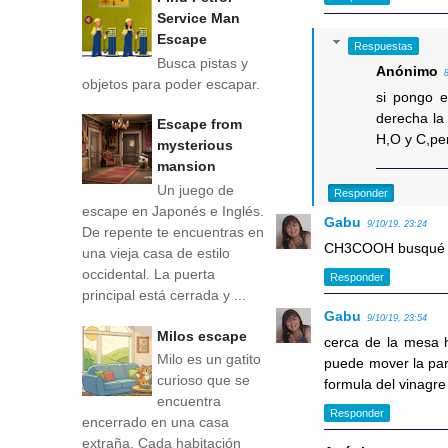
Service Man
Escape
Respuestas
Busca pistas y
Anónimo
objetos para poder escapar.
si pongo e
derecha la
Escape from
H,O y C,pe
mysterious
mansion
Un juego de
Responder
escape en Japonés e Inglés.
Gabu
9/10/19, 23:24
De repente te encuentras en
CH3COOH busqué eso
una vieja casa de estilo
occidental. La puerta
Responder
principal está cerrada y ...
Gabu
9/10/19, 23:54
Milos escape
cerca de la mesa ha
Milo es un gatito
puede mover la par
curioso que se
formula del vinagre
encuentra
Responder
encerrado en una casa
extraña. Cada habitación