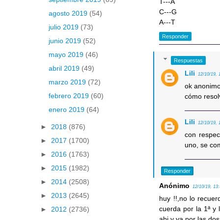
T---A
C---G
agosto 2019
(54)
A---T
julio 2019
(73)
Responder
junio 2019
(52)
mayo 2019
(46)
Respuestas
abril 2019
(49)
Lili
12/10/19, 
marzo 2019
(72)
ok anonimo
febrero 2019
(60)
cómo resolv
enero 2019
(64)
Lili
12/10/19, 
►
2018
(876)
con respec
►
2017
(1700)
uno, se co
►
2016
(1763)
►
2015
(1982)
Responder
►
2014
(2508)
Anónimo
12/10/19, 13
►
2013
(2645)
huy !!,no lo recue
cuerda por la 1ª y 
►
2012
(2736)
abj y ya por las dos