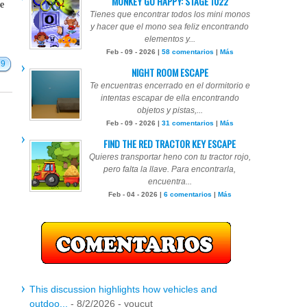
MONKEY GO HAPPY: STAGE 1022
te
Tienes que encontrar todos los mini monos
y hacer que el mono sea feliz encontrando
elementos y...
Feb - 09 - 2026 |
58 comentarios
|
Más
29
NIGHT ROOM ESCAPE
Te encuentras encerrado en el dormitorio e
intentas escapar de ella encontrando
objetos y pistas,...
Feb - 09 - 2026 |
31 comentarios
|
Más
FIND THE RED TRACTOR KEY ESCAPE
Quieres transportar heno con tu tractor rojo,
pero falta la llave. Para encontrarla,
encuentra...
Feb - 04 - 2026 |
6 comentarios
|
Más
This discussion highlights how vehicles and
outdoo...
- 8/2/2026
- youcut