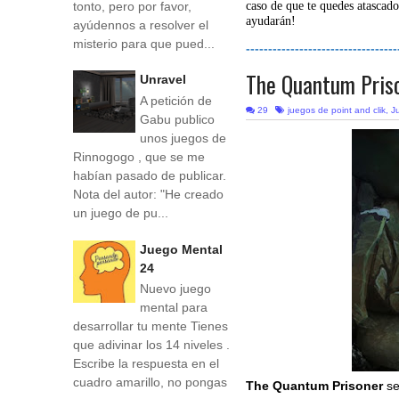
tonto, pero por favor,
caso de que te quedes atascado
ayudarán!
ayúdennos a resolver el
misterio para que pued...
----------------------------------
The Quantum Pris
Unravel
A petición de
29
juegos de point and clik
,
J
Gabu publico
unos juegos de
Rinnogogo , que se me
habían pasado de publicar.
Nota del autor: "He creado
un juego de pu...
Juego Mental
24
Nuevo juego
mental para
desarrollar tu mente Tienes
que adivinar los 14 niveles .
Escribe la respuesta en el
cuadro amarillo, no pongas
The Quantum Prisoner
se