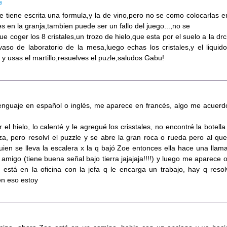
56
re tiene escrita una formula,y la de vino,pero no se como colocarlas e
es en la granja,tambien puede ser un fallo del juego...,no se
ue coger los 8 cristales,un trozo de hielo,que esta por el suelo a la drc
vaso de laboratorio de la mesa,luego echas los cristales,y el liquido
 y usas el martillo,resuelves el puzle,saludos Gabu!
enguaje en español o inglés, me aparece en francés, algo me acuerd
r el hielo, lo calenté y le agregué los crisstales, no encontré la botella
za, pero resolví el puzzle y se abre la gran roca o rueda pero al que
uien se lleva la escalera x la q bajó Zoe entonces ella hace una llam
 amigo (tiene buena señal bajo tierra jajajaja!!!!) y luego me aparece o
stá en la oficina con la jefa q le encarga un trabajo, hay q resol
en eso estoy