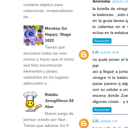
Anónimo
10/10/19, 0:
contiene objetos para
la botella de vinag
coleccionar, rompecabezas
la balanzas...,esto 
pa...
en la gruta tienes q
lo calientas en el 
Monkey Go
echas en la estatua
Happy: Stage
1022
Responder
Tienes que
Lili
encontrar todos los mini
11/10/19, 23:38
monos y hacer que el mono
no pude poner el l
sea feliz encontrando
jeje
elementos y pistas,
así q llegué a junta
usándolos en los lugares
vinagre ni la balan
adecuados y...
pasar parece q alg
con su celular a un
Riddle-
escena donde Zoe e
Jeroglíficos 62
algunas cosas... y 
Alan
Responder
Nuevo juego de
pensar creado por Alan.
Lili
12/10/19, 0:07
Tienes que adivinar los 9