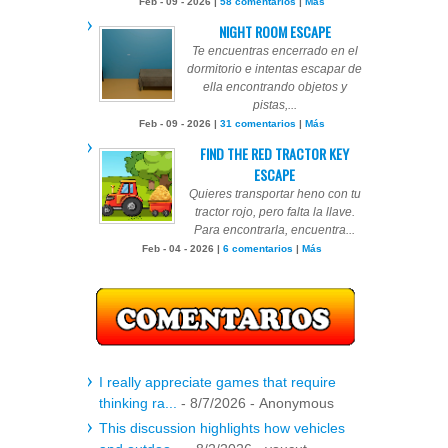
Feb - 09 - 2026 |
58 comentarios
|
Más
NIGHT ROOM ESCAPE
Te encuentras encerrado en el
dormitorio e intentas escapar de
ella encontrando objetos y
pistas,...
Feb - 09 - 2026 |
31 comentarios
|
Más
FIND THE RED TRACTOR KEY
ESCAPE
Quieres transportar heno con tu
tractor rojo, pero falta la llave.
Para encontrarla, encuentra...
Feb - 04 - 2026 |
6 comentarios
|
Más
I really appreciate games that require
thinking ra...
- 8/7/2026
- Anonymous
This discussion highlights how vehicles