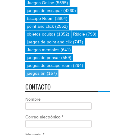
Juegos Online
(5595)
juegos de escapar
(4260)
Escape Room
(3804)
point and click
(2552)
objetos ocultos
(1352)
Riddle
(798)
juegos de point and clik
(747)
Juegos mentales
(641)
juegos de pensar
(559)
juegos de escape room
(294)
juegos bñ
(167)
CONTACTO
Nombre
Correo electrónico
*
Mensaje
*