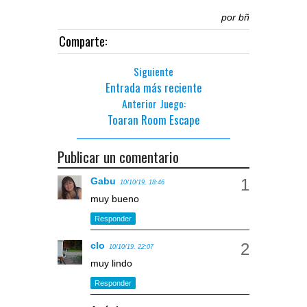
por
bñ
Comparte:
Siguiente
Entrada más reciente
Anterior Juego:
Toaran Room Escape
Publicar un comentario
Gabu
10/10/19, 18:46
muy bueno
Responder
clo
10/10/19, 22:07
muy lindo
Responder