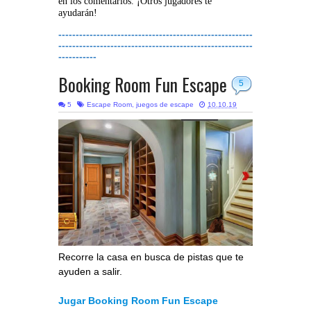
en los comentarios. ¡Otros jugadores te
ayudarán!
--------------------------------------------------------
--------------------------------------------------------
-----------
Booking Room Fun Escape
5
5
Escape Room
,
juegos de escape
10.10.19
Recorre la casa en busca de pistas que te
ayuden a salir.
Jugar Booking Room Fun Escape