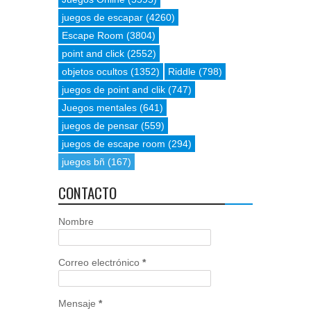
juegos de escapar
(4260)
Escape Room
(3804)
point and click
(2552)
objetos ocultos
(1352)
Riddle
(798)
juegos de point and clik
(747)
Juegos mentales
(641)
juegos de pensar
(559)
juegos de escape room
(294)
juegos bñ
(167)
CONTACTO
Nombre
Correo electrónico
*
Mensaje
*