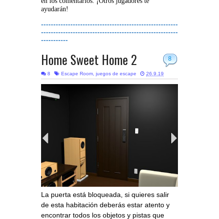
en los comentarios. ¡Otros jugadores te
ayudarán!
--------------------------------------------------------
--------------------------------------------------------
-----------
Home Sweet Home 2
8
8
Escape Room
,
juegos de escape
26.9.19
La puerta está bloqueada, si quieres salir
de esta habitación deberás estar atento y
encontrar todos los objetos y pistas que