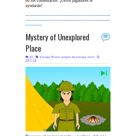
en los comentarios. ¡Otros jugadores te
ayudarán!
--------------------------------------------------------
--------------------------------------------------------
-----------
Mystery of Unexplored
30
Place
30
Escape Room
,
juegos de escape room
29.7.19