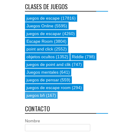
CLASES DE JUEGOS
juegos de escape
(17816)
Juegos Online
(5595)
juegos de escapar
(4260)
Escape Room
(3804)
point and click
(2552)
objetos ocultos
(1352)
Riddle
(798)
juegos de point and clik
(747)
Juegos mentales
(641)
juegos de pensar
(559)
juegos de escape room
(294)
juegos bñ
(167)
CONTACTO
Nombre