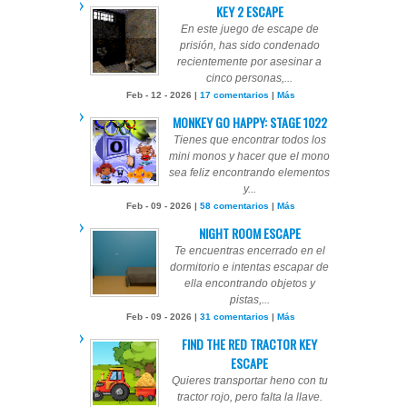
KEY 2 ESCAPE
En este juego de escape de
prisión, has sido condenado
recientemente por asesinar a
cinco personas,...
Feb - 12 - 2026 |
17 comentarios
|
Más
MONKEY GO HAPPY: STAGE 1022
Tienes que encontrar todos los
mini monos y hacer que el mono
sea feliz encontrando elementos
y...
Feb - 09 - 2026 |
58 comentarios
|
Más
NIGHT ROOM ESCAPE
Te encuentras encerrado en el
dormitorio e intentas escapar de
ella encontrando objetos y
pistas,...
Feb - 09 - 2026 |
31 comentarios
|
Más
FIND THE RED TRACTOR KEY
ESCAPE
Quieres transportar heno con tu
tractor rojo, pero falta la llave.