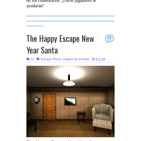
en los comentarios. ¡Otros jugadores te
ayudarán!
--------------------------------------------------------
--------------------------------------------------------
-----------
The Happy Escape New
11
Year Santa
11
Escape Room
,
juegos de escape
9.3.19