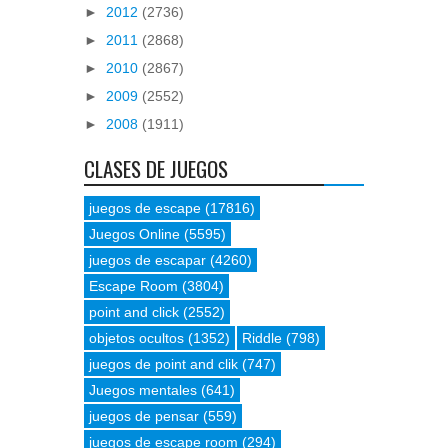
►
2012
(2736)
►
2011
(2868)
►
2010
(2867)
►
2009
(2552)
►
2008
(1911)
CLASES DE JUEGOS
juegos de escape
(17816)
Juegos Online
(5595)
juegos de escapar
(4260)
Escape Room
(3804)
point and click
(2552)
objetos ocultos
(1352)
Riddle
(798)
juegos de point and clik
(747)
Juegos mentales
(641)
juegos de pensar
(559)
juegos de escape room
(294)