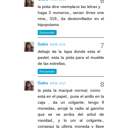
la pista dice reemplace las letras y
haga 3 numeros,, serian three one
nine,, 319,, da destornillador en el
hipopotamo
Responder
Gabu
9/3/19, 15:11
debajo de la tapa donde esta el
pastel, esta la pista para el mueble
de las estrellas,
Responder
Gabu
9/3/19, 15:17
la pista la marqué normal, como
esta en el papel,, puse el anillo en la
caja , da un colgante, tengo 9
monedas, arrojé la radio al gancho
que se ve arriba del arbol de
navidad,, y lo uni al colgante,,
consegui la ultima moneda y llave