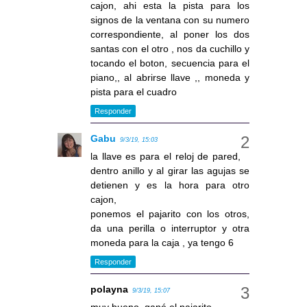
cajon, ahi esta la pista para los
signos de la ventana con su numero
correspondiente, al poner los dos
santas con el otro , nos da cuchillo y
tocando el boton, secuencia para el
piano,, al abrirse llave ,, moneda y
pista para el cuadro
Responder
Gabu
9/3/19, 15:03
la llave es para el reloj de pared,
dentro anillo y al girar las agujas se
detienen y es la hora para otro
cajon,
ponemos el pajarito con los otros,
da una perilla o interruptor y otra
moneda para la caja , ya tengo 6
Responder
polayna
9/3/19, 15:07
muy bueno, gané el pajarito