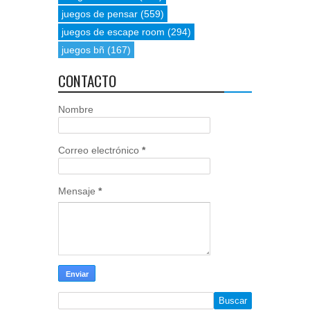
juegos de pensar
(559)
juegos de escape room
(294)
juegos bñ
(167)
CONTACTO
Nombre
Correo electrónico
*
Mensaje
*