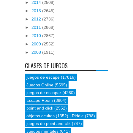
►
2014
(2508)
►
2013
(2645)
►
2012
(2736)
►
2011
(2868)
►
2010
(2867)
►
2009
(2552)
►
2008
(1911)
CLASES DE JUEGOS
juegos de escape
(17816)
Juegos Online
(5595)
juegos de escapar
(4260)
Escape Room
(3804)
point and click
(2552)
objetos ocultos
(1352)
Riddle
(798)
juegos de point and clik
(747)
Juegos mentales
(641)