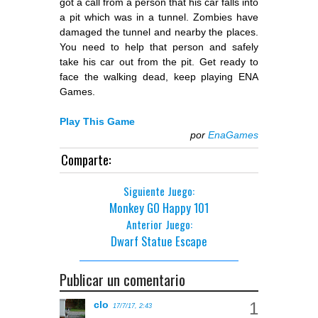
got a call from a person that his car falls into
a pit which was in a tunnel. Zombies have
damaged the tunnel and nearby the places.
You need to help that person and safely
take his car out from the pit. Get ready to
face the walking dead, keep playing ENA
Games.
Play This Game
por
EnaGames
Comparte:
Siguiente Juego:
Monkey GO Happy 101
Anterior Juego:
Dwarf Statue Escape
Publicar un comentario
clo
17/7/17, 2:43