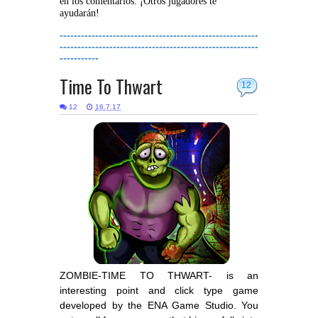
en los comentarios. ¡Otros jugadores te
ayudarán!
--------------------------------------------------------
--------------------------------------------------------
-----------
Time To Thwart
12
12
16.7.17
ZOMBIE-TIME TO THWART- is an
interesting point and click type game
developed by the ENA Game Studio. You