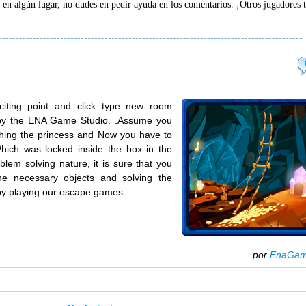
 en algún lugar, no dudes en pedir ayuda en los comentarios. ¡Otros jugadores 
-----------------------------------------------------------------------------------------
citing point and click type new room
y the ENA Game Studio. .Assume you
ching the princess and Now you have to
hich was locked inside the box in the
lem solving nature, it is sure that you
the necessary objects and solving the
 by playing our escape games.
por
EnaGa