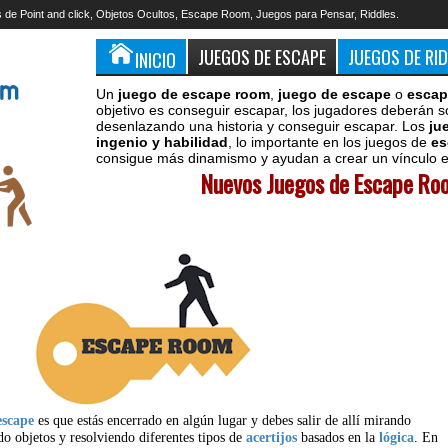
 de Point and click, Objetos Ocultos, Escape Room, Juegos para Pensar, Riddles.
JUEGOS DE ESCAPE
JUEGOS DE RI
INICIO
Un
juego de escape room
,
juego de escape
o
escap
objetivo es conseguir escapar, los jugadores deberán s
desenlazando una historia y conseguir escapar. Los
ju
ingenio y habilidad
, lo importante en los juegos de
es
consigue más dinamismo y ayudan a crear un vínculo en
Nuevos Juegos de Escape Roo
escape
es que estás encerrado en algún lugar y debes salir de allí mirando
do objetos y resolviendo diferentes tipos de
acertijos
basados en la
lógica
. En