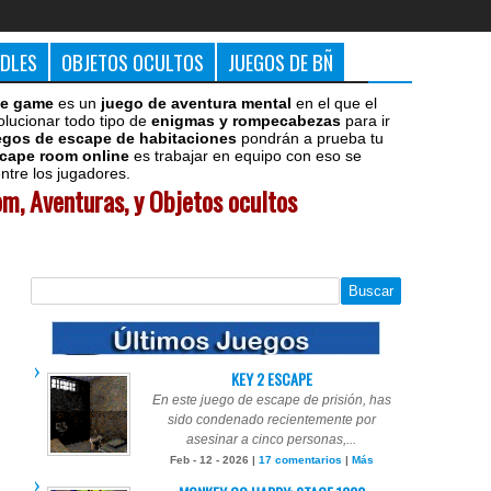
DDLES
OBJETOS OCULTOS
JUEGOS DE BÑ
e game
es un
juego de aventura mental
en el que el
olucionar todo tipo de
enigmas y rompecabezas
para ir
egos de escape de habitaciones
pondrán a prueba tu
cape room online
es trabajar en equipo con eso se
tre los jugadores.
m, Aventuras, y Objetos ocultos
KEY 2 ESCAPE
En este juego de escape de prisión, has
sido condenado recientemente por
asesinar a cinco personas,...
Feb - 12 - 2026 |
17 comentarios
|
Más