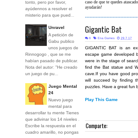
tonto, pero por favor,
caso de que te quedes atascado
ayudarán!
ayúdennos a resolver el
misterio para que pued...
----------------------------------
Gigantic Bat
Unravel
A petición de
6
Ena Games
29.7.17
Gabu publico
unos juegos de
GIGANTIC BAT
is an ex
Rinnogogo , que se me
escape game developed b
habían pasado de publicar.
were in the stage of sear
Nota del autor: "He creado
find the Bat statue and W
un juego de pu...
cave.If you have good prob
will succeed by finding 
Juego Mental
puzzles. Have a great fun
24
Play This Game
Nuevo juego
mental para
desarrollar tu mente Tienes
que adivinar los 14 niveles .
Comparte:
Escribe la respuesta en el
cuadro amarillo, no pongas