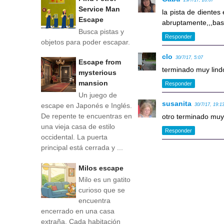
29/7/17, 20:07
Service Man
la pista de dientes 
Escape
abruptamente,,,bast
Busca pistas y
Responder
objetos para poder escapar.
clo
30/7/17, 5:07
Escape from
terminado muy lind
mysterious
mansion
Responder
Un juego de
susanita
escape en Japonés e Inglés.
30/7/17, 19:1
De repente te encuentras en
otro terminado mu
una vieja casa de estilo
Responder
occidental. La puerta
principal está cerrada y ...
Milos escape
Milo es un gatito
curioso que se
encuentra
encerrado en una casa
extraña. Cada habitación