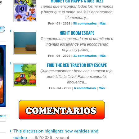
MONKEY GO HAPPY: STAGE 1022
te
Tienes que encontrar todos los mini monos
y hacer que el mono sea feliz encontrando
elementos y...
Feb - 09 - 2026 |
58 comentarios
|
Más
6
NIGHT ROOM ESCAPE
Te encuentras encerrado en el dormitorio e
intentas escapar de ella encontrando
objetos y pistas,...
Feb - 09 - 2026 |
31 comentarios
|
Más
FIND THE RED TRACTOR KEY ESCAPE
Quieres transportar heno con tu tractor rojo,
pero falta la llave. Para encontrarla,
encuentra...
Feb - 04 - 2026 |
6 comentarios
|
Más
mes
This discussion highlights how vehicles and
outdoo...
- 8/2/2026
- youcut