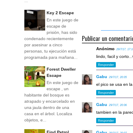
...
Key 2 Escape
En este juego de
escape de
prisión, has sido
Publicar un comentari
condenado recientemente
por asesinar a cinco
Anónimo
29/7/17, 17:
personas, tu ejecución está
lindo, facil y corto..
programada para mañana...
Responder
Forest Dweller
Escape
Gabu
29/7/17, 20:05
En este juego de
el pico se usa en l
escape , un
Responder
habitante del bosque es
atrapado y encarcelado en
Gabu
29/7/17, 20:06
una jaula dentro de una
tambien en la pare
casa en el árbol. Localiza
objetos, e...
Responder
Find Petrol
Gabu