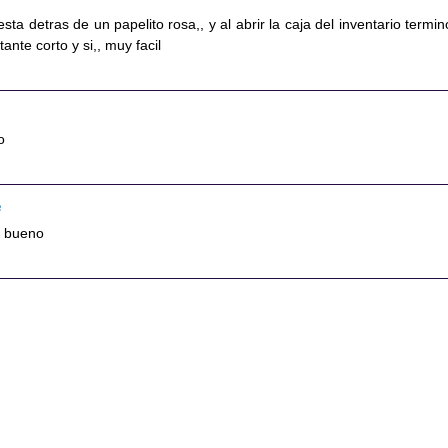
esta detras de un papelito rosa,, y al abrir la caja del inventario termin
ante corto y si,, muy facil
o
3
y bueno