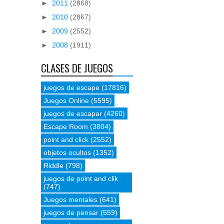
►
2011
(2868)
►
2010
(2867)
►
2009
(2552)
►
2008
(1911)
CLASES DE JUEGOS
juegos de escape
(17816)
Juegos Online
(5595)
juegos de escapar
(4260)
Escape Room
(3804)
point and click
(2552)
objetos ocultos
(1352)
Riddle
(798)
juegos de point and clik
(747)
Juegos mentales
(641)
juegos de pensar
(559)