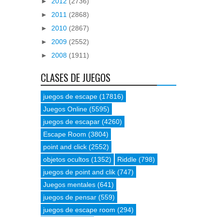
►
2012
(2736)
►
2011
(2868)
►
2010
(2867)
►
2009
(2552)
►
2008
(1911)
CLASES DE JUEGOS
juegos de escape
(17816)
Juegos Online
(5595)
juegos de escapar
(4260)
Escape Room
(3804)
point and click
(2552)
objetos ocultos
(1352)
Riddle
(798)
juegos de point and clik
(747)
Juegos mentales
(641)
juegos de pensar
(559)
juegos de escape room
(294)