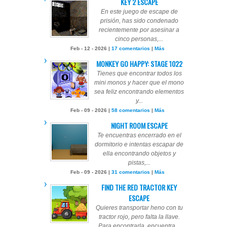
KEY 2 ESCAPE
En este juego de escape de
prisión, has sido condenado
recientemente por asesinar a
cinco personas,...
Feb - 12 - 2026 |
17 comentarios
|
Más
MONKEY GO HAPPY: STAGE 1022
Tienes que encontrar todos los
mini monos y hacer que el mono
sea feliz encontrando elementos
y...
Feb - 09 - 2026 |
58 comentarios
|
Más
NIGHT ROOM ESCAPE
Te encuentras encerrado en el
dormitorio e intentas escapar de
ella encontrando objetos y
pistas,...
Feb - 09 - 2026 |
31 comentarios
|
Más
FIND THE RED TRACTOR KEY
ESCAPE
Quieres transportar heno con tu
tractor rojo, pero falta la llave.
Para encontrarla, encuentra...