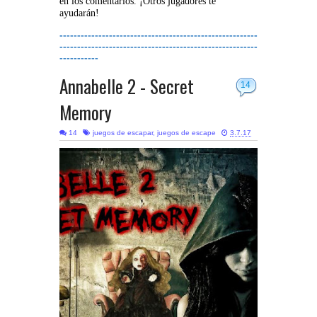
en los comentarios. ¡Otros jugadores te
ayudarán!
--------------------------------------------------------
--------------------------------------------------------
-----------
Annabelle 2 - Secret
14
Memory
14
juegos de escapar
,
juegos de escape
3.7.17