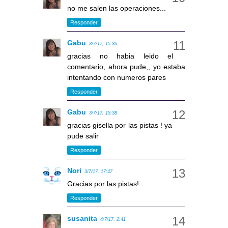
no me salen las operaciones...
Responder
Gabu
3/7/17, 15:36
gracias no habia leido el
comentario, ahora pude,, yo estaba
intentando con numeros pares
Responder
Gabu
3/7/17, 15:38
gracias gisella por las pistas ! ya
pude salir
Responder
Nori
3/7/17, 17:47
Gracias por las pistas!
Responder
susanita
4/7/17, 2:41