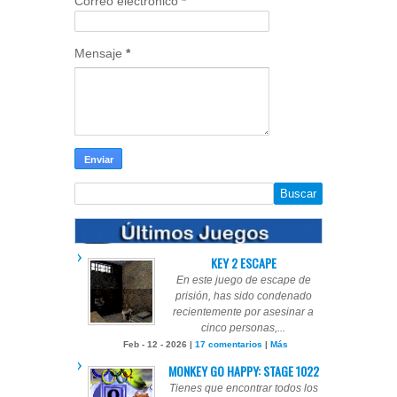
Correo electrónico
*
Mensaje
*
KEY 2 ESCAPE
En este juego de escape de
prisión, has sido condenado
recientemente por asesinar a
cinco personas,...
Feb - 12 - 2026 |
17 comentarios
|
Más
MONKEY GO HAPPY: STAGE 1022
Tienes que encontrar todos los