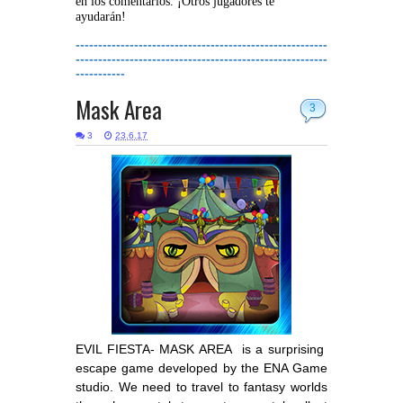
en los comentarios. ¡Otros jugadores te
ayudarán!
--------------------------------------------------------
--------------------------------------------------------
-----------
Mask Area
3
3
23.6.17
EVIL FIESTA- MASK AREA is a surprising
escape game developed by the ENA Game
studio. We need to travel to fantasy worlds