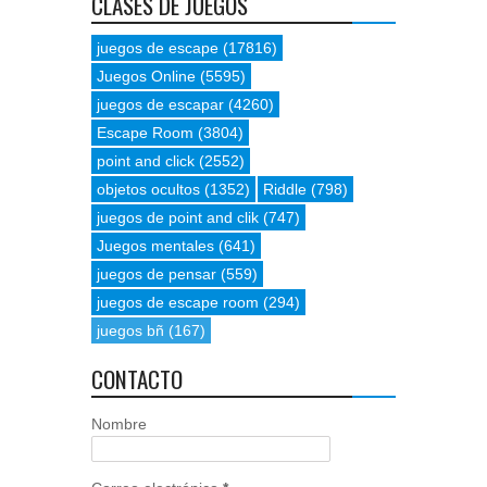
CLASES DE JUEGOS
juegos de escape
(17816)
Juegos Online
(5595)
juegos de escapar
(4260)
Escape Room
(3804)
point and click
(2552)
objetos ocultos
(1352)
Riddle
(798)
juegos de point and clik
(747)
Juegos mentales
(641)
juegos de pensar
(559)
juegos de escape room
(294)
juegos bñ
(167)
CONTACTO
Nombre