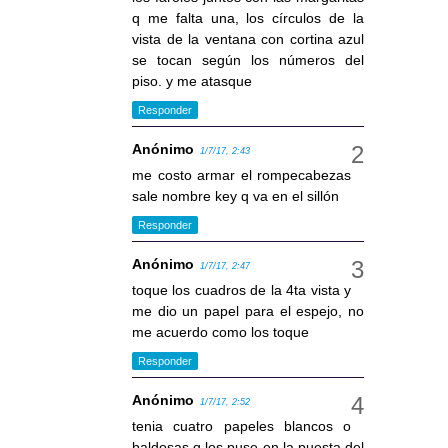
q me falta una, los círculos de la
vista de la ventana con cortina azul
se tocan según los números del
piso. y me atasque
Responder
Anónimo
1/7/17, 2:43
me costo armar el rompecabezas
sale nombre key q va en el sillón
Responder
Anónimo
1/7/17, 2:47
toque los cuadros de la 4ta vista y
me dio un papel para el espejo, no
me acuerdo como los toque
Responder
Anónimo
1/7/17, 2:52
tenia cuatro papeles blancos o
baldosas q los puse en la puesta del