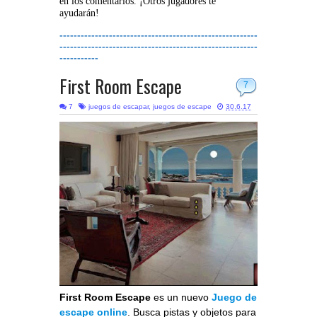
en los comentarios. ¡Otros jugadores te
ayudarán!
--------------------------------------------------------
--------------------------------------------------------
-----------
First Room Escape
7
7
juegos de escapar
,
juegos de escape
30.6.17
First Room Escape
es un nuevo
Juego de
escape online
. Busca pistas y objetos para