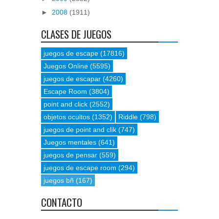
►
2008
(1911)
CLASES DE JUEGOS
juegos de escape
(17816)
Juegos Online
(5595)
juegos de escapar
(4260)
Escape Room
(3804)
point and click
(2552)
objetos ocultos
(1352)
Riddle
(798)
juegos de point and clik
(747)
Juegos mentales
(641)
juegos de pensar
(559)
juegos de escape room
(294)
juegos bñ
(167)
CONTACTO