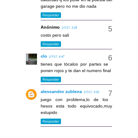
garage pero no me dio nada
Responder
Anónimo
1/7/17, 3:28
costo pero sali
Responder
clo
1/7/17, 4:47
tienes que tócalos por partes se
ponen rojos y te dan el numero final
Responder
alessandro zublena
1/7/17, 5:02
juego con problema,lo de los
hesos esta todo equivocado,muy
estupido
Responder