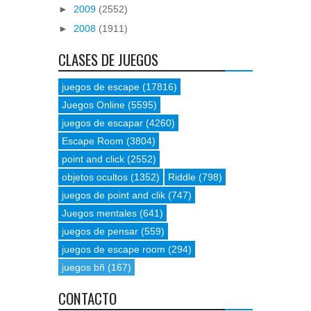
►
2009
(2552)
►
2008
(1911)
CLASES DE JUEGOS
juegos de escape
(17816)
Juegos Online
(5595)
juegos de escapar
(4260)
Escape Room
(3804)
point and click
(2552)
objetos ocultos
(1352)
Riddle
(798)
juegos de point and clik
(747)
Juegos mentales
(641)
juegos de pensar
(559)
juegos de escape room
(294)
juegos bñ
(167)
CONTACTO