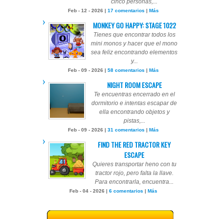
cinco personas,...
Feb - 12 - 2026 |
17 comentarios
|
Más
MONKEY GO HAPPY: STAGE 1022
Tienes que encontrar todos los
mini monos y hacer que el mono
sea feliz encontrando elementos
y...
Feb - 09 - 2026 |
58 comentarios
|
Más
NIGHT ROOM ESCAPE
Te encuentras encerrado en el
dormitorio e intentas escapar de
ella encontrando objetos y
pistas,...
Feb - 09 - 2026 |
31 comentarios
|
Más
FIND THE RED TRACTOR KEY
ESCAPE
Quieres transportar heno con tu
tractor rojo, pero falta la llave.
Para encontrarla, encuentra...
Feb - 04 - 2026 |
6 comentarios
|
Más