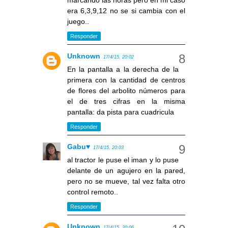
marcando las horas pero en mi caso
era 6,3,9,12 no se si cambia con el
juego..
Responder
Unknown
17/4/15, 20:02
En la pantalla a la derecha de la
primera con la cantidad de centros
de flores del arbolito números para
el de tres cifras en la misma
pantalla: da pista para cuadricula
Responder
Gabu♥
17/4/15, 20:03
al tractor le puse el iman y lo puse
delante de un agujero en la pared,
pero no se mueve, tal vez falta otro
control remoto..
Responder
Unknown
17/4/15, 20:06