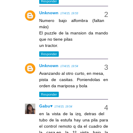
Responder
Unknown
17/4/15, 19:53
Numero bajo alfombra (faltan
más)
El puzzle de la mansion da mando
que no tiene pilas
un tractor.
Responder
Unknown
17/4/15, 19:54
Avanzando al otro curto, en mesa,
pista de casitas. Poniendolas en
orden da mariposa y bola
Responder
Gabu♥
17/4/15, 19:54
en la vista de la izq, detras del
tubo de la estufa hay una pila para
el control remoto q da el cuadro de
la casa,en la 1º vista bajo la