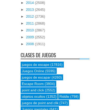
►
2014
(2508)
►
2013
(2645)
►
2012
(2736)
►
2011
(2868)
►
2010
(2867)
►
2009
(2552)
►
2008
(1911)
CLASES DE JUEGOS
juegos de escape
(17816)
Juegos Online
(5595)
juegos de escapar
(4260)
Escape Room
(3804)
point and click
(2552)
objetos ocultos
(1352)
Riddle
(798)
juegos de point and clik
(747)
Juegos mentales
(641)