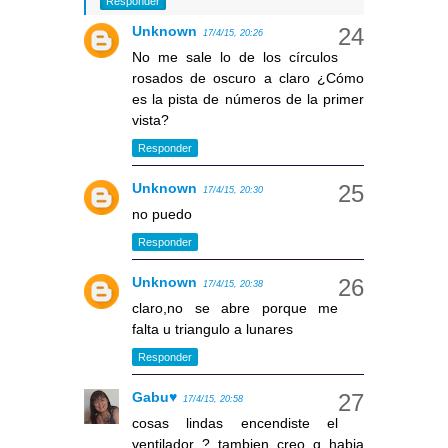
Responder
Unknown
17/4/15, 20:26
No me sale lo de los círculos
rosados de oscuro a claro ¿Cómo
es la pista de números de la primer
vista?
Responder
Unknown
17/4/15, 20:30
no puedo
Responder
Unknown
17/4/15, 20:38
claro,no se abre porque me
falta u triangulo a lunares
Responder
Gabu♥
17/4/15, 20:58
cosas lindas encendiste el
ventilador ? tambien creo q habia