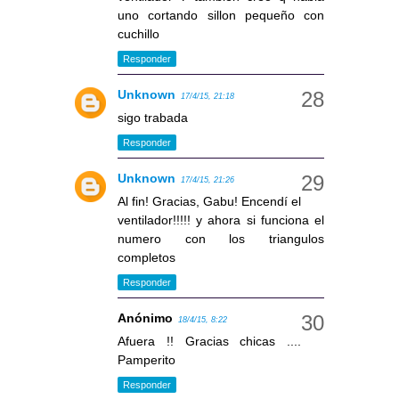
uno cortando sillon pequeño con
cuchillo
Responder
Unknown
17/4/15, 21:18
sigo trabada
Responder
Unknown
17/4/15, 21:26
Al fin! Gracias, Gabu! Encendí el
ventilador!!!!! y ahora si funciona el
numero con los triangulos
completos
Responder
Anónimo
18/4/15, 8:22
Afuera !! Gracias chicas ....
Pamperito
Responder