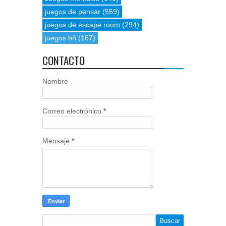
juegos de pensar
(559)
juegos de escape room
(294)
juegos bñ
(167)
CONTACTO
Nombre
Correo electrónico
*
Mensaje
*