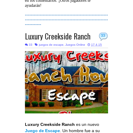
en los comentarios. ¡Otros jugadores te
ayudarán!
--------------------------------------------------------
--------------------------------------------------------
-----------
Luxury Creekside Ranch
33
33
juegos de escape
,
Juegos Online
17.4.15
Luxury Creekside Ranch
es un nuevo
Juego de Escape
. Un hombre fue a su