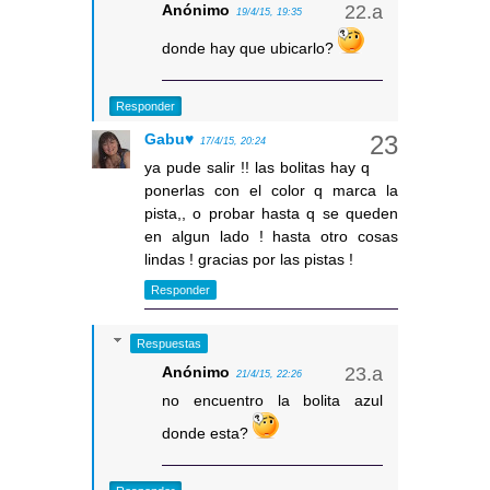
Anónimo
19/4/15, 19:35
donde hay que ubicarlo?
Responder
Gabu♥
17/4/15, 20:24
ya pude salir !! las bolitas hay q
ponerlas con el color q marca la
pista,, o probar hasta q se queden
en algun lado ! hasta otro cosas
lindas ! gracias por las pistas !
Responder
Respuestas
Anónimo
21/4/15, 22:26
no encuentro la bolita azul
donde esta?