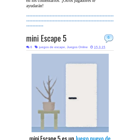
en los comentarios. ¡Otros jugadores te
ayudarán!
--------------------------------------------------------
--------------------------------------------------------
-----------
mini Escape 5
6
6
juegos de escape
,
Juegos Online
15.3.15
mini Escape 5 es un
Juego nuevo de