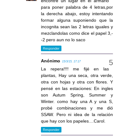
encontre un lugar en el armario
para poner palabra de 4 letras,por
la derecha abajo, estoy intentando
formar alguna suponiendo que la
incognita sean las 2 letras iguales y
mezclandolas como dice el papel 3,-
-2 pero aun no lo saco
Responder
Anónimo
15/3/15, 17:17
La repera!!!! me fijé en las
plantas, Hay una seca, otra verde,
otra con hojas y otra con flores. Y
pensé en las estaciones: En ingles
son Autum Spring, Summer y
Winter. como hay una A y una S,
probé combinaciones y me dió
SSAW. Pero ni idea de la relación
que hay con los papeles....Carol.
Responder