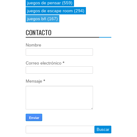
juegos de pensar
(559)
juegos de escape room
(294)
juegos bñ
(167)
CONTACTO
Nombre
Correo electrónico
*
Mensaje
*