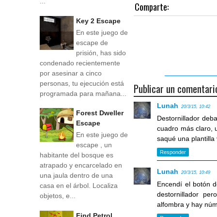
...
Comparte:
Key 2 Escape
En este juego de
escape de
prisión, has sido
condenado recientemente
por asesinar a cinco
personas, tu ejecución está
Publicar un comentari
programada para mañana...
Lunah
20/3/15, 10:42
Forest Dweller
Destornillador deba
Escape
cuadro más claro, u
En este juego de
saqué una plantilla
escape , un
Responder
habitante del bosque es
atrapado y encarcelado en
Lunah
20/3/15, 10:49
una jaula dentro de una
Encendí el botón d
casa en el árbol. Localiza
destornillador pe
objetos, e...
alfombra y hay nú
Find Petrol