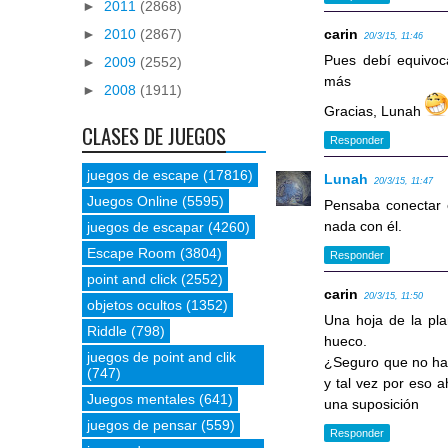
►
2011
(2868)
carin
►
2010
(2867)
20/3/15, 11:46
Pues debí equivoc
►
2009
(2552)
más
►
2008
(1911)
Gracias, Lunah
CLASES DE JUEGOS
Responder
juegos de escape
(17816)
Lunah
20/3/15, 11:47
Juegos Online
(5595)
Pensaba conectar 
nada con él.
juegos de escapar
(4260)
Escape Room
(3804)
Responder
point and click
(2552)
carin
20/3/15, 11:50
objetos ocultos
(1352)
Una hoja de la pla
Riddle
(798)
hueco.
juegos de point and clik
¿Seguro que no has
(747)
y tal vez por eso a
Juegos mentales
(641)
una suposición
juegos de pensar
(559)
Responder