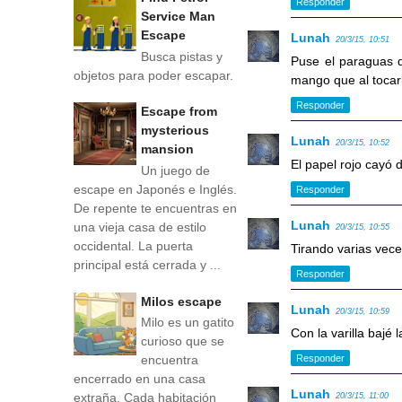
Responder
Service Man
Escape
Lunah
20/3/15, 10:51
Busca pistas y
Puse el paraguas do
objetos para poder escapar.
mango que al tocarl
Responder
Escape from
mysterious
Lunah
20/3/15, 10:52
mansion
El papel rojo cayó de
Un juego de
escape en Japonés e Inglés.
Responder
De repente te encuentras en
Lunah
una vieja casa de estilo
20/3/15, 10:55
occidental. La puerta
Tirando varias vece
principal está cerrada y ...
Responder
Milos escape
Lunah
20/3/15, 10:59
Milo es un gatito
Con la varilla bajé 
curioso que se
Responder
encuentra
encerrado en una casa
Lunah
extraña. Cada habitación
20/3/15, 11:00