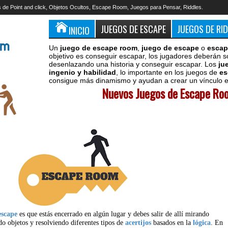
 de Point and click, Objetos Ocultos, Escape Room, Juegos para Pensar, Riddles.
JUEGOS DE ESCAPE
JUEGOS DE RI
INICIO
Un
juego de escape room
,
juego de escape
o
escap
objetivo es conseguir escapar, los jugadores deberán s
desenlazando una historia y conseguir escapar. Los
ju
ingenio y habilidad
, lo importante en los juegos de
es
consigue más dinamismo y ayudan a crear un vínculo en
Nuevos Juegos de Escape Roo
escape
es que estás encerrado en algún lugar y debes salir de allí mirando
do objetos y resolviendo diferentes tipos de
acertijos
basados en la
lógica
. En