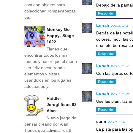
contiene objetos para
Debajo de la pantall
coleccionar, rompecabezas
Responder
pa...
Lunah
20/3/15, 11:05
Monkey Go
Detrás de las botel
Happy: Stage
colores, moví las c
1022
una foto borrosa co
Tienes que
Responder
encontrar todos los mini
monos y hacer que el mono
Lunah
20/3/15, 11:07
sea feliz encontrando
Con las tijeras cort
elementos y pistas,
usándolos en los lugares
Responder
adecuados y...
Lunah
20/3/15, 11:09
Riddle-
Usé las plantillas 
Jeroglíficos 62
Responder
Alan
Nuevo juego de
carin
20/3/15, 11:17
pensar creado por Alan.
La pista para las o
Tienes que adivinar los 9