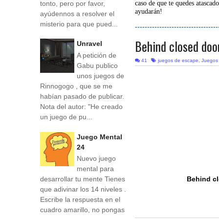
tonto, pero por favor,
caso de que te quedes atascado
ayudarán!
ayúdennos a resolver el
misterio para que pued...
----------------------------------
Behind closed doo
Unravel
A petición de
41
juegos de escape
,
Juegos
Gabu publico
unos juegos de
Rinnogogo , que se me
habían pasado de publicar.
Nota del autor: "He creado
un juego de pu...
Juego Mental
24
Nuevo juego
mental para
Behind c
desarrollar tu mente Tienes
que adivinar los 14 niveles .
Escribe la respuesta en el
cuadro amarillo, no pongas