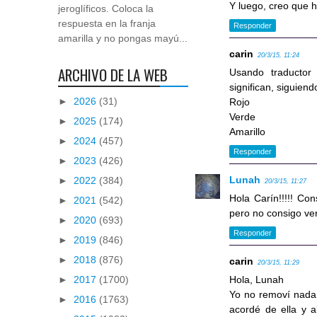
Y luego, creo que h
jeroglíficos. Coloca la
respuesta en la franja
Responder
amarilla y no pongas mayú...
carin
20/3/15, 11:24
ARCHIVO DE LA WEB
Usando traductor
significan, siguien
►
2026
(31)
Rojo
Verde
►
2025
(174)
Amarillo
►
2024
(457)
Responder
►
2023
(426)
Lunah
►
2022
(384)
20/3/15, 11:27
Hola Carín!!!!! Co
►
2021
(542)
pero no consigo ver
►
2020
(693)
Responder
►
2019
(846)
►
2018
(876)
carin
20/3/15, 11:29
Hola, Lunah
►
2017
(1700)
Yo no removí nada,
►
2016
(1763)
acordé de ella y a