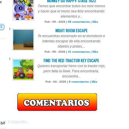
MONKEY GO HAPPY: STAGE 1022
te
Tienes que encontrar todos los mini monos
y hacer que el mono sea feliz encontrando
elementos y...
Feb - 09 - 2026 |
58 comentarios
|
Más
41
NIGHT ROOM ESCAPE
Te encuentras encerrado en el dormitorio e
intentas escapar de ella encontrando
objetos y pistas,...
Feb - 09 - 2026 |
31 comentarios
|
Más
FIND THE RED TRACTOR KEY ESCAPE
Quieres transportar heno con tu tractor rojo,
pero falta la llave. Para encontrarla,
encuentra...
Feb - 04 - 2026 |
6 comentarios
|
Más
Cargando...
r
bñ