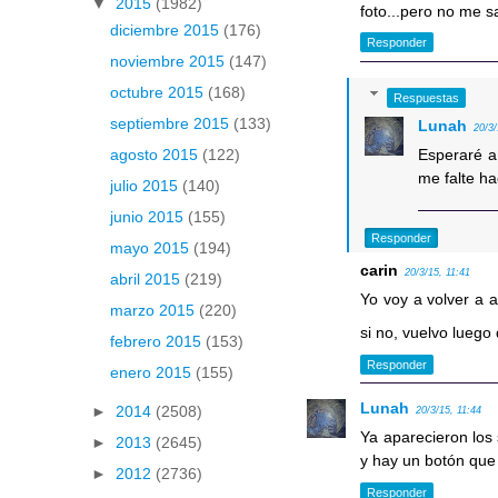
▼
2015
(1982)
foto...pero no me s
diciembre 2015
(176)
Responder
noviembre 2015
(147)
octubre 2015
(168)
Respuestas
septiembre 2015
(133)
Lunah
20/3/
Esperaré a 
agosto 2015
(122)
me falte h
julio 2015
(140)
junio 2015
(155)
Responder
mayo 2015
(194)
carin
20/3/15, 11:41
abril 2015
(219)
Yo voy a volver a 
marzo 2015
(220)
si no, vuelvo lueg
febrero 2015
(153)
Responder
enero 2015
(155)
Lunah
►
2014
(2508)
20/3/15, 11:44
Ya aparecieron los
►
2013
(2645)
y hay un botón que 
►
2012
(2736)
Responder