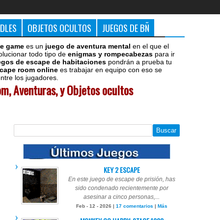
DDLES
OBJETOS OCULTOS
JUEGOS DE BÑ
e game
es un
juego de aventura mental
en el que el
olucionar todo tipo de
enigmas y rompecabezas
para ir
egos de escape de habitaciones
pondrán a prueba tu
cape room online
es trabajar en equipo con eso se
tre los jugadores.
m, Aventuras, y Objetos ocultos
KEY 2 ESCAPE
En este juego de escape de prisión, has
sido condenado recientemente por
asesinar a cinco personas,...
Feb - 12 - 2026 |
17 comentarios
|
Más