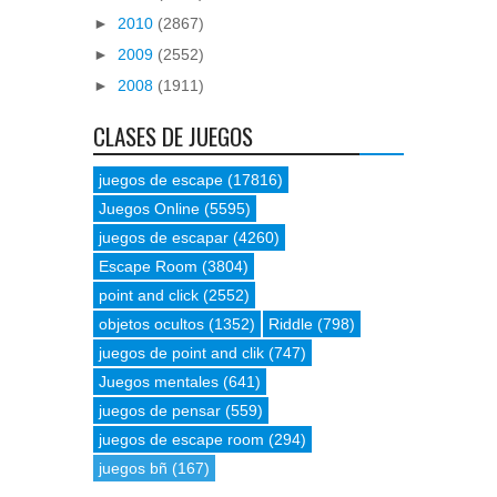
►
2010
(2867)
►
2009
(2552)
►
2008
(1911)
CLASES DE JUEGOS
juegos de escape
(17816)
Juegos Online
(5595)
juegos de escapar
(4260)
Escape Room
(3804)
point and click
(2552)
objetos ocultos
(1352)
Riddle
(798)
juegos de point and clik
(747)
Juegos mentales
(641)
juegos de pensar
(559)
juegos de escape room
(294)
juegos bñ
(167)