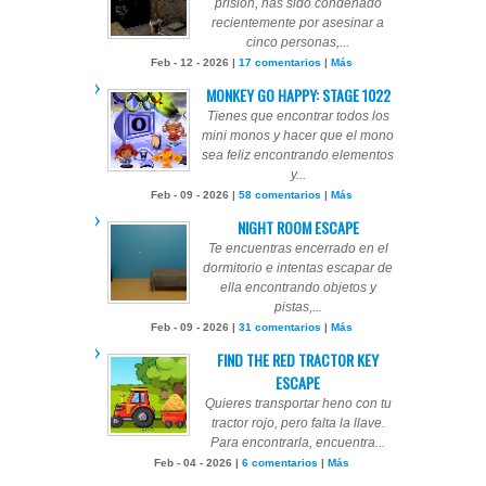
prisión, has sido condenado
recientemente por asesinar a
cinco personas,...
Feb - 12 - 2026 |
17 comentarios
|
Más
MONKEY GO HAPPY: STAGE 1022
Tienes que encontrar todos los
mini monos y hacer que el mono
sea feliz encontrando elementos
y...
Feb - 09 - 2026 |
58 comentarios
|
Más
NIGHT ROOM ESCAPE
Te encuentras encerrado en el
dormitorio e intentas escapar de
ella encontrando objetos y
pistas,...
Feb - 09 - 2026 |
31 comentarios
|
Más
FIND THE RED TRACTOR KEY
ESCAPE
Quieres transportar heno con tu
tractor rojo, pero falta la llave.
Para encontrarla, encuentra...
Feb - 04 - 2026 |
6 comentarios
|
Más