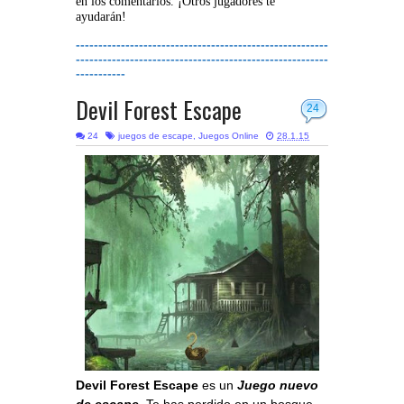
en los comentarios. ¡Otros jugadores te
ayudarán!
--------------------------------------------------------
--------------------------------------------------------
-----------
Devil Forest Escape
24
24
juegos de escape
,
Juegos Online
28.1.15
Devil Forest Escape
es un
Juego nuevo