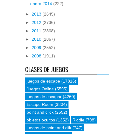
enero 2014
(222)
►
2013
(2645)
►
2012
(2736)
►
2011
(2868)
►
2010
(2867)
►
2009
(2552)
►
2008
(1911)
CLASES DE JUEGOS
juegos de escape
(17816)
Juegos Online
(5595)
juegos de escapar
(4260)
Escape Room
(3804)
point and click
(2552)
objetos ocultos
(1352)
Riddle
(798)
juegos de point and clik
(747)