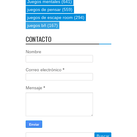
Juegos mentales
(641)
juegos de pensar
(559)
juegos de escape room
(294)
juegos bñ
(167)
CONTACTO
Nombre
Correo electrónico
*
Mensaje
*