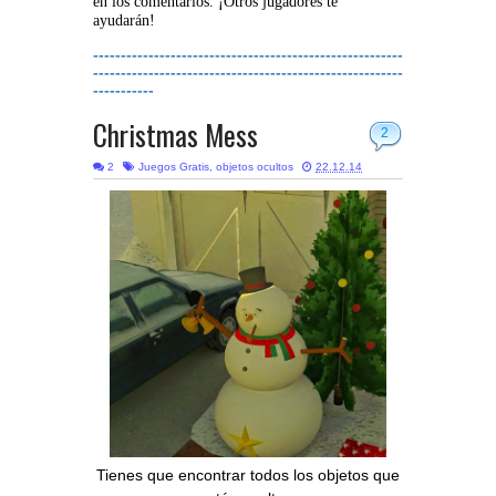
en los comentarios. ¡Otros jugadores te
ayudarán!
--------------------------------------------------------
--------------------------------------------------------
-----------
Christmas Mess
2
2
Juegos Gratis
,
objetos ocultos
22.12.14
Tienes que encontrar todos los objetos que