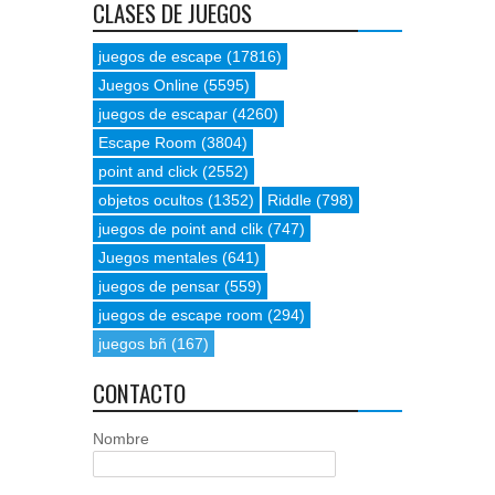
CLASES DE JUEGOS
juegos de escape
(17816)
Juegos Online
(5595)
juegos de escapar
(4260)
Escape Room
(3804)
point and click
(2552)
objetos ocultos
(1352)
Riddle
(798)
juegos de point and clik
(747)
Juegos mentales
(641)
juegos de pensar
(559)
juegos de escape room
(294)
juegos bñ
(167)
CONTACTO
Nombre