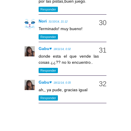
por las pistas,buen juego.
Responder
Nori
31/10/14, 21:12
Terminado! muy bueno!
Responder
Gabu♥
18/11/14, 0:32
donde esta el que vende las
cosas ¿¿?? no lo encuentro..
Responder
Gabu♥
18/11/14, 0:35
ah,, ya pude, gracias igual
Responder