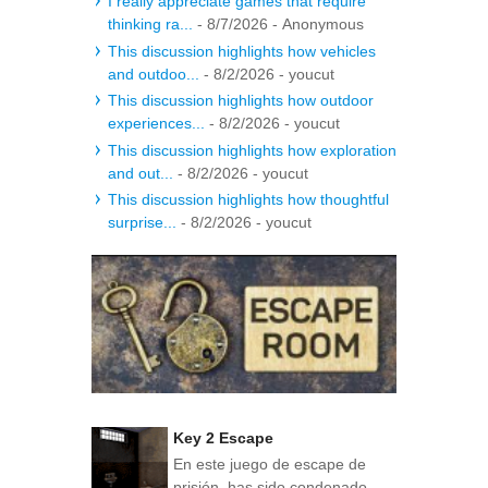
I really appreciate games that require
thinking ra...
- 8/7/2026
- Anonymous
This discussion highlights how vehicles
and outdoo...
- 8/2/2026
- youcut
This discussion highlights how outdoor
experiences...
- 8/2/2026
- youcut
This discussion highlights how exploration
and out...
- 8/2/2026
- youcut
This discussion highlights how thoughtful
surprise...
- 8/2/2026
- youcut
Key 2 Escape
En este juego de escape de
prisión, has sido condenado