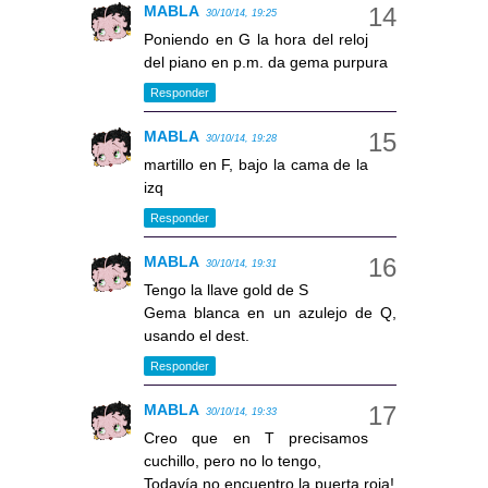
MABLA
30/10/14, 19:25
Poniendo en G la hora del reloj
del piano en p.m. da gema purpura
Responder
MABLA
30/10/14, 19:28
martillo en F, bajo la cama de la
izq
Responder
MABLA
30/10/14, 19:31
Tengo la llave gold de S
Gema blanca en un azulejo de Q,
usando el dest.
Responder
MABLA
30/10/14, 19:33
Creo que en T precisamos
cuchillo, pero no lo tengo,
Todavía no encuentro la puerta roja!