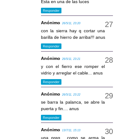
Esta en una de las luces
Responder
Anónimo
26/5/11, 23:20
con la sierra hay q cortar una
barilla de hierro de arriba!!! anus
Responder
Anónimo
26/5/11, 23:21
y con el fierro ese romper el
vidrio y arreglar el cable... anus
Responder
Anónimo
26/5/11, 23:22
se barra la palanca, se abre la
puerta y fin.... anus
Responder
Anónimo
13/7/11, 15:13
una preg... como se arma la