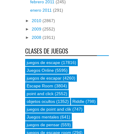
febrero 2011
(245)
enero 2011
(291)
►
2010
(2867)
►
2009
(2552)
►
2008
(1911)
CLASES DE JUEGOS
juegos de escape
(17816)
Juegos Online
(5595)
juegos de escapar
(4260)
Escape Room
(3804)
point and click
(2552)
objetos ocultos
(1352)
Riddle
(798)
juegos de point and clik
(747)
Juegos mentales
(641)
juegos de pensar
(559)
juegos de escape room
(294)