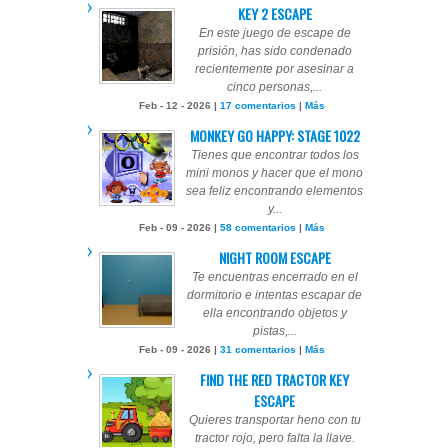
KEY 2 ESCAPE
En este juego de escape de
prisión, has sido condenado
recientemente por asesinar a
cinco personas,...
Feb - 12 - 2026 |
17 comentarios
|
Más
MONKEY GO HAPPY: STAGE 1022
Tienes que encontrar todos los
mini monos y hacer que el mono
sea feliz encontrando elementos
y...
Feb - 09 - 2026 |
58 comentarios
|
Más
NIGHT ROOM ESCAPE
Te encuentras encerrado en el
dormitorio e intentas escapar de
ella encontrando objetos y
pistas,...
Feb - 09 - 2026 |
31 comentarios
|
Más
FIND THE RED TRACTOR KEY
ESCAPE
Quieres transportar heno con tu
tractor rojo, pero falta la llave.