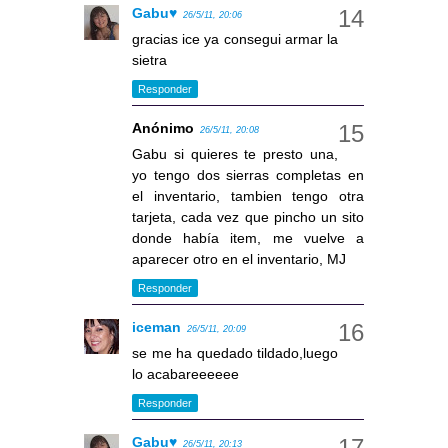
Gabu♥
26/5/11, 20:06
gracias ice ya consegui armar la
sietra
Responder
Anónimo
26/5/11, 20:08
Gabu si quieres te presto una,
yo tengo dos sierras completas en
el inventario, tambien tengo otra
tarjeta, cada vez que pincho un sito
donde había item, me vuelve a
aparecer otro en el inventario, MJ
Responder
iceman
26/5/11, 20:09
se me ha quedado tildado,luego
lo acabareeeeee
Responder
Gabu♥
26/5/11, 20:13