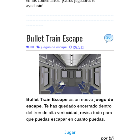
en los comentarios. ¡Otros jugadores te
ayudarán!
--------------------------------------------------------
--------------------------------------------------------
-----------
Bullet Train Escape
30
30
juegos de escape
26.5.11
Bullet Train Escape
es un nuevo
juego de
escape
. Te has quedado encerrado dentro
del tren de alta verlocidad, revisa todo para
que puedas escapar en cuanto puedas.
Jugar
por
bñ