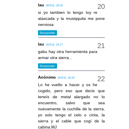
lau
26/5/11, 20:16
si yo tambien lo tengo toy re
atascada y la musiqquita me pone
nerviosa
Responder
lau
26/5/11, 20:17
gabu hay otra herramienta para
armar otra sierra...
Responder
Anónimo
26/5/11, 20:22
Lo he vuelto a hacer y os he
cogido, pero eso que decis que
teneís de metal alargado no lo
encuentro, salvo que sea
nuevamente la cuchilla de la sierra,
yo solo tengo el celo o cinta, la
sierra y el cable que cogí de la
cabina.MJ