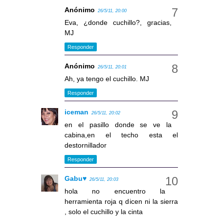
Anónimo
26/5/11, 20:00
Eva, ¿donde cuchillo?, gracias,
MJ
Responder
Anónimo
26/5/11, 20:01
Ah, ya tengo el cuchillo. MJ
Responder
iceman
26/5/11, 20:02
en el pasillo donde se ve la
cabina,en el techo esta el
destornillador
Responder
Gabu♥
26/5/11, 20:03
hola no encuentro la
herramienta roja q dicen ni la sierra
, solo el cuchillo y la cinta