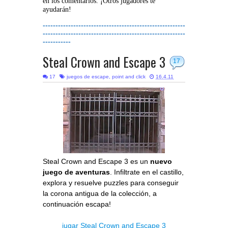
en los comentarios. ¡Otros jugadores te
ayudarán!
--------------------------------------------------------
--------------------------------------------------------
-----------
Steal Crown and Escape 3
17
17
juegos de escape
,
point and click
16.4.11
Steal Crown and Escape 3 es un
nuevo
juego de aventuras
. Infiltrate en el castillo,
explora y resuelve puzzles para conseguir
la corona antigua de la colección, a
continuación escapa!
jugar Steal Crown and Escape 3