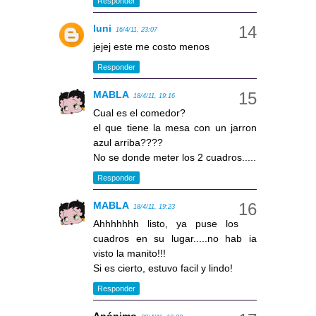
Responder
luni
16/4/11, 23:07
jejej este me costo menos
Responder
MABLA
18/4/11, 19:16
Cual es el comedor?
el que tiene la mesa con un jarron
azul arriba????
No se donde meter los 2 cuadros.....
Responder
MABLA
18/4/11, 19:23
Ahhhhhhh listo, ya puse los
cuadros en su lugar.....no hab ia
visto la manito!!!
Si es cierto, estuvo facil y lindo!
Responder