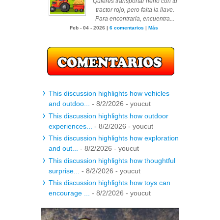
Quieres transportar heno con tu
tractor rojo, pero falta la llave.
Para encontrarla, encuentra...
Feb - 04 - 2026 |
6 comentarios
|
Más
This discussion highlights how vehicles
and outdoo...
- 8/2/2026
- youcut
This discussion highlights how outdoor
experiences...
- 8/2/2026
- youcut
This discussion highlights how exploration
and out...
- 8/2/2026
- youcut
This discussion highlights how thoughtful
surprise...
- 8/2/2026
- youcut
This discussion highlights how toys can
encourage ...
- 8/2/2026
- youcut