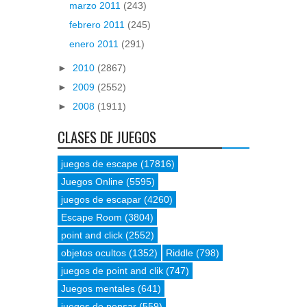
marzo 2011
(243)
febrero 2011
(245)
enero 2011
(291)
►
2010
(2867)
►
2009
(2552)
►
2008
(1911)
CLASES DE JUEGOS
juegos de escape
(17816)
Juegos Online
(5595)
juegos de escapar
(4260)
Escape Room
(3804)
point and click
(2552)
objetos ocultos
(1352)
Riddle
(798)
juegos de point and clik
(747)
Juegos mentales
(641)
juegos de pensar
(559)