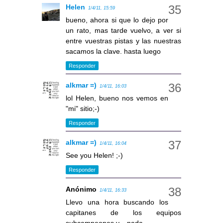
Helen
1/4/11, 15:59
bueno, ahora si que lo dejo por
un rato, mas tarde vuelvo, a ver si
entre vuestras pistas y las nuestras
sacamos la clave. hasta luego
Responder
alkmar =)
1/4/11, 16:03
lol Helen, bueno nos vemos en
"mi" sitio;-)
Responder
alkmar =)
1/4/11, 16:04
See you Helen! ;-)
Responder
Anónimo
1/4/11, 16:33
Llevo una hora buscando los
capitanes de los equipos