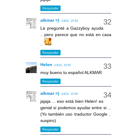
Responder
alkmar =)
1/4/11, 15:54
Le pregunté a Gazzyboy ayuda
.. pero parece que no está en casa
..
Responder
Helen
1/4/11, 15:55
muy bueno tu español ALKMAR
Responder
alkmar =)
1/4/11, 15:56
jajaja ... eso está bien Helen! es
genial si podemos ayudar entre si ...
(Yo también uso traductor Google ..
suspiro)
Responder