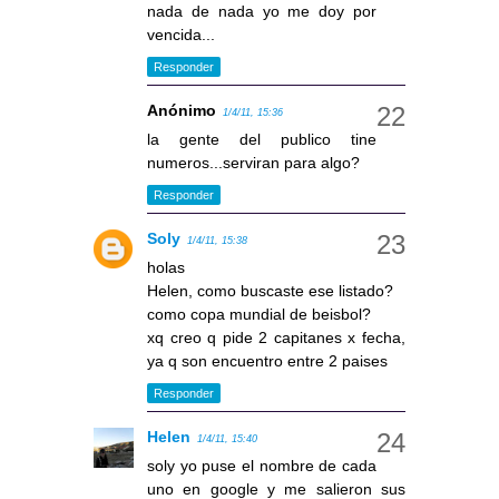
nada de nada yo me doy por
vencida...
Responder
Anónimo
1/4/11, 15:36
la gente del publico tine
numeros...serviran para algo?
Responder
Soly
1/4/11, 15:38
holas
Helen, como buscaste ese listado?
como copa mundial de beisbol?
xq creo q pide 2 capitanes x fecha,
ya q son encuentro entre 2 paises
Responder
Helen
1/4/11, 15:40
soly yo puse el nombre de cada
uno en google y me salieron sus