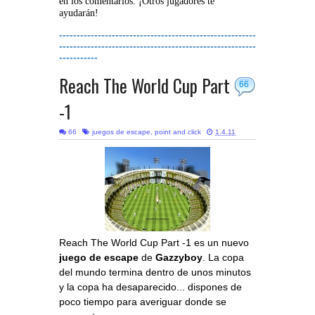
en los comentarios. ¡Otros jugadores te
ayudarán!
--------------------------------------------------------
--------------------------------------------------------
-----------
Reach The World Cup Part
66
-1
66
juegos de escape
,
point and click
1.4.11
Reach The World Cup Part -1 es un nuevo
juego de escape
de
Gazzyboy
. La copa
del mundo termina dentro de unos minutos
y la copa ha desaparecido... dispones de
poco tiempo para averiguar donde se