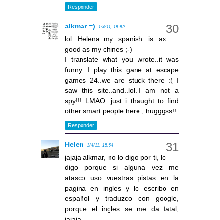
Responder
alkmar =)
1/4/11, 15:52
lol Helena..my spanish is as
good as my chines ;-)
I translate what you wrote..it was
funny. I play this gane at escape
games 24..we are stuck there :( I
saw this site..and..lol..I am not a
spy!!! LMAO...just i thaught to find
other smart people here , hugggss!!
Responder
Helen
1/4/11, 15:54
jajaja alkmar, no lo digo por ti, lo
digo porque si alguna vez me
atasco uso vuestras pistas en la
pagina en ingles y lo escribo en
español y traduzco con google,
porque el ingles se me da fatal,
jajaja