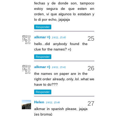
fechas y de donde son, tampoco
estoy segura de que esten en
orden, vi que algunos lo estaban y
lo di por echo, jajajaja
Responder
alkmar =)
1/4/11, 15:40
hello...did anybody found the
clue for the names? =)
Responder
alkmar =)
1/4/11, 15:41
the names on paper are in the
right order already..only..lol..what we
have to do???
Responder
Helen
1/4/11, 15:46
alkmar in spanish please, jajaja
(es broma)