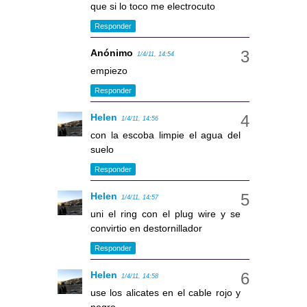
que si lo toco me electrocuto
Responder
Anónimo
1/4/11, 14:54
empiezo
Responder
Helen
1/4/11, 14:56
con la escoba limpie el agua del
suelo
Responder
Helen
1/4/11, 14:57
uni el ring con el plug wire y se
convirtio en destornillador
Responder
Helen
1/4/11, 14:58
use los alicates en el cable rojo y