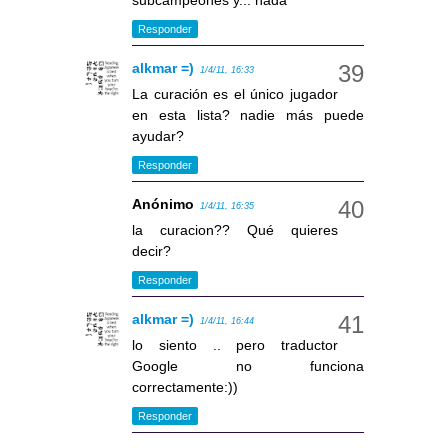
subcampeones y... nada
Responder
alkmar =)
1/4/11, 16:33
La curación es el único jugador
en esta lista? nadie más puede
ayudar?
Responder
Anónimo
1/4/11, 16:35
la curacion?? Qué quieres
decir?
Responder
alkmar =)
1/4/11, 16:44
lo siento .. pero traductor
Google no funciona
correctamente:))
Responder