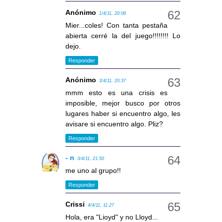
Anónimo
1/4/11, 20:08
Mier...coles! Con tanta pestaña
abierta cerré la del juego!!!!!!!! Lo
dejo.
Responder
Anónimo
3/4/11, 20:37
mmm esto es una crisis es
imposible, mejor busco por otros
lugares haber si encuentro algo, les
avisare si encuentro algo. Pliz?
Responder
- n
3/4/11, 21:50
me uno al grupo!!
Responder
Crissi
4/4/11, 11:27
Hola, era "Lioyd" y no Lloyd...