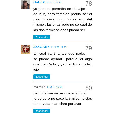
Gabu♥
21/3/11, 19:29
yo primero pensaba en el naipe
de la A, pero tambien podria ser el
palo o casa porq todas son del
mismo , las p....s pero no se cual de
las dos terminaciones pueda ser
Responder
Jack-Kun
21/3/11, 19:30
En cuál van? antes que nada,
se puede ayudar? porque lei algo
que dijo Cadiz y ya me dio la duda..
jeje
Responder
mamen
21/3/11, 19:30
perdonarme ya se que soy muy
torpe pero no saco la 7 ni con pistas
otra ayuda mas clara porfavor
Responder