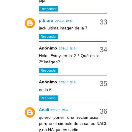
jaja
Responder
p.b.uru
21/3/11, 18:54
jack ultima imagen de la 7
Responder
Anónimo
21/3/11, 18:54
Hola! Estoy en la 2 ! Qué es la
2ª imágen?
Responder
Anónimo
21/3/11, 18:54
en la 6
Responder
Anali
21/3/11, 18:54
quiero poner una reclamacion
porque el simbolo de la sal es NACL
y no NA que es sodio