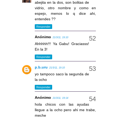
abejita en la dos, son bolitas de
vidrio, otro nombre y como en
espejo, menos lo q dice ahi,
entendes ??
Responder
Anónimo
21/3/11, 19:10
Ahhhhh!!! Ya Gabu! Graciasss!
En la 3!
Responder
p.b.uru
21/3/11, 19:10
yo tampoco saco la segunda de
la ocho
Responder
Anónimo
21/3/11, 19:14
hola chicos con las ayudas
llegue a la ocho pero ahi me trabe,
meche