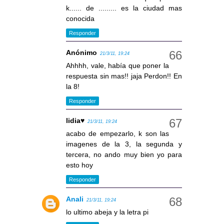
k...... de ......... es la ciudad mas
conocida
Responder
Anónimo
21/3/11, 19:24
Ahhhh, vale, había que poner la
respuesta sin mas!! jaja Perdon!! En
la 8!
Responder
lidia♥
21/3/11, 19:24
acabo de empezarlo, k son las
imagenes de la 3, la segunda y
tercera, no ando muy bien yo para
esto hoy
Responder
Anali
21/3/11, 19:24
lo ultimo abeja y la letra pi