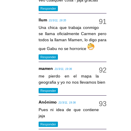
veo cualquier cosa ! jaja gracias
Responder
llum
21/3/11, 19:35
Una chica que trabaja conmigo
se llama oficialmente Carmen pero
todos la llaman Mamen, lo digo para
que Gabu no se horrorice
Responder
mamen
21/3/11, 19:36
me pierdo en el mapa la
geografia y yo no nos llevamos bien
Responder
Anónimo
21/3/11, 19:36
Pues ni idea de que contiene
jaja
Responder