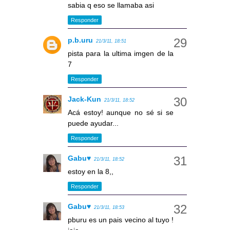
sabia q eso se llamaba asi
Responder
p.b.uru
21/3/11, 18:51
pista para la ultima imgen de la
7
Responder
Jack-Kun
21/3/11, 18:52
Acá estoy! aunque no sé si se
puede ayudar...
Responder
Gabu♥
21/3/11, 18:52
estoy en la 8,,
Responder
Gabu♥
21/3/11, 18:53
pburu es un pais vecino al tuyo !