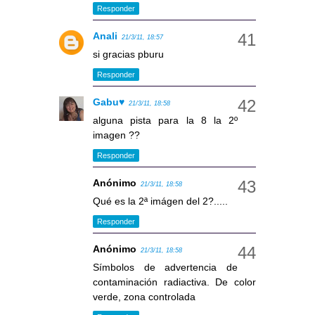
Responder
Anali
21/3/11, 18:57
si gracias pburu
Responder
Gabu♥
21/3/11, 18:58
alguna pista para la 8 la 2º
imagen ??
Responder
Anónimo
21/3/11, 18:58
Qué es la 2ª imágen del 2?.....
Responder
Anónimo
21/3/11, 18:58
Símbolos de advertencia de
contaminación radiactiva. De color
verde, zona controlada