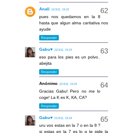
Anali
21/3/11, 19:23
pues nos quedamos en la 8
hasta que algun alma caritativa nos
ayude
Responder
Gabu♥
21/3/11, 19:23
eso para los pies es un polvo..
abejita
Responder
Anónimo
21/3/11, 19:23
Gracias Gabu! Pero no me lo
coge! La K es K, KA, CA?
Responder
Gabu♥
21/3/11, 19:24
uru vos estas en la 7 o en la 8 ?
si estas en la 7 es lo q te pide la