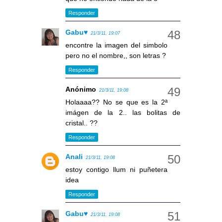
Responder
Gabu♥
21/3/11, 19:07
encontre la imagen del simbolo
pero no el nombre,, son letras ?
Responder
Anónimo
21/3/11, 19:08
Holaaaa?? No se que es la 2ª
imágen de la 2.. las bolitas de
cristal.. ??
Responder
Anali
21/3/11, 19:08
estoy contigo llum ni puñetera
idea
Responder
Gabu♥
21/3/11, 19:08