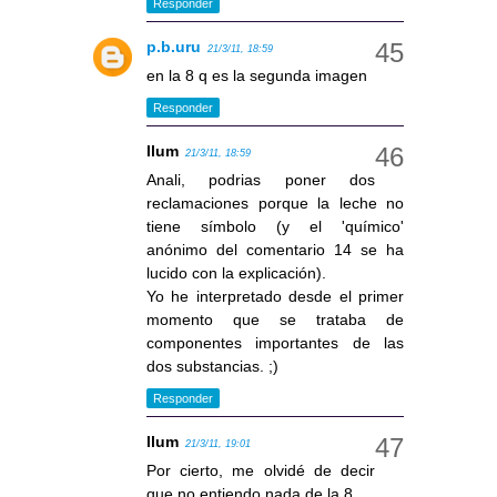
Responder
p.b.uru
21/3/11, 18:59
en la 8 q es la segunda imagen
Responder
llum
21/3/11, 18:59
Anali, podrias poner dos
reclamaciones porque la leche no
tiene símbolo (y el 'químico'
anónimo del comentario 14 se ha
lucido con la explicación).
Yo he interpretado desde el primer
momento que se trataba de
componentes importantes de las
dos substancias. ;)
Responder
llum
21/3/11, 19:01
Por cierto, me olvidé de decir
que no entiendo nada de la 8