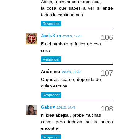
Abeja, insinuanos ni que sea,
la cosa que sabes a ver si entre
todos la continuamos
Responder
Jack-Kun
21/3/11, 19:43
Es el símbolo químico de esa
cosa...
Responder
Anónimo
21/3/11, 19:43
O quizas sea ce, depende de
quien escriba
Responder
Gabu♥
21/3/11, 19:43
ni idea abejita,, probe muchas
cosas pero todavia no la puedo
encontrar
Responder