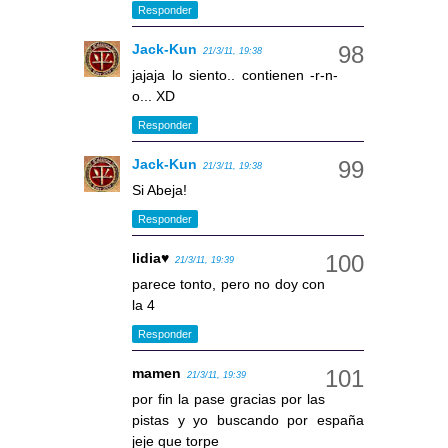
Responder
Jack-Kun
21/3/11, 19:38
jajaja lo siento.. contienen -r-n-
o... XD
Responder
Jack-Kun
21/3/11, 19:38
Si Abeja!
Responder
lidia♥
21/3/11, 19:39
parece tonto, pero no doy con
la 4
Responder
mamen
21/3/11, 19:39
por fin la pase gracias por las
pistas y yo buscando por españa
jeje que torpe