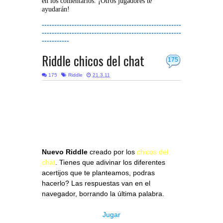
en los comentarios. ¡Otros jugadores te
ayudarán!
--------------------------------------------------------
--------------------------------------------------------
-----------
Riddle chicos del chat
175
175
Riddle
21.3.11
Nuevo Riddle
creado por los
chicos del
chat
. Tienes que adivinar los diferentes
acertijos que te planteamos, podras
hacerlo? Las respuestas van en el
navegador, borrando la última palabra.
Jugar