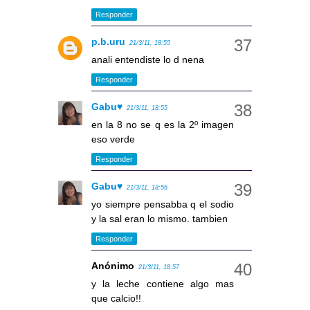
Responder
p.b.uru
21/3/11, 18:55
anali entendiste lo d nena
Responder
Gabu♥
21/3/11, 18:55
en la 8 no se q es la 2º imagen
eso verde
Responder
Gabu♥
21/3/11, 18:56
yo siempre pensabba q el sodio
y la sal eran lo mismo. tambien
Responder
Anónimo
21/3/11, 18:57
y la leche contiene algo mas
que calcio!!