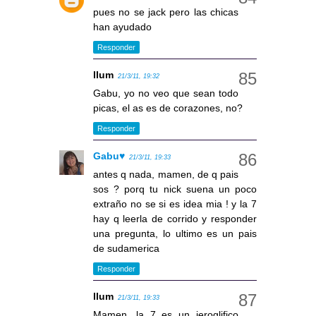
pues no se jack pero las chicas
han ayudado
Responder
llum
21/3/11, 19:32
Gabu, yo no veo que sean todo
picas, el as es de corazones, no?
Responder
Gabu♥
21/3/11, 19:33
antes q nada, mamen, de q pais
sos ? porq tu nick suena un poco
extraño no se si es idea mia ! y la 7
hay q leerla de corrido y responder
una pregunta, lo ultimo es un pais
de sudamerica
Responder
llum
21/3/11, 19:33
Mamen, la 7 es un jeroglifico