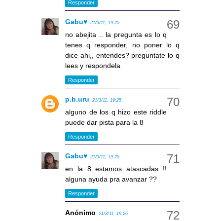
Responder
Gabu♥
21/3/11, 19:25
no abejita .. la pregunta es lo q
tenes q responder, no poner lo q
dice ahi,, entendes? preguntate lo q
lees y respondela
Responder
p.b.uru
21/3/11, 19:25
alguno de los q hizo este riddle
puede dar pista para la 8
Responder
Gabu♥
21/3/11, 19:25
en la 8 estamos atascadas !!
alguna ayuda pra avanzar ??
Responder
Anónimo
21/3/11, 19:26