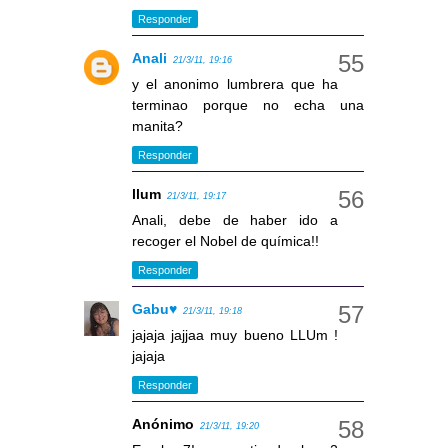
Responder
Anali
21/3/11, 19:16
y el anonimo lumbrera que ha
terminao porque no echa una
manita?
Responder
llum
21/3/11, 19:17
Anali, debe de haber ido a
recoger el Nobel de química!!
Responder
Gabu♥
21/3/11, 19:18
jajaja jajjaa muy bueno LLUm !
jajaja
Responder
Anónimo
21/3/11, 19:20