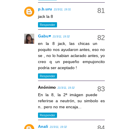
p.b.uru
21/3/11, 19:31
jack la 8
Responder
Gabu♥
21/3/11, 19:32
en la 8 jack, las chicas un
poquito nos ayudaron antes, eso no
se , no lo habian aclarado antes, yo
creo q un pequeño empujoncito
podria ser aceptado !
Responder
Anónimo
21/3/11, 19:32
En la 8, la 2ª imágen puede
referirse a neutrón, su simbolo es
n.. pero no me encaja...
Responder
Anali
21/3/11, 19:32