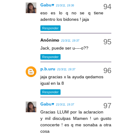
Gabu♥
21/3/11, 19:36
eso es lo q no se q tiene
adentro los bidones ! jaja
Responder
Anónimo
21/3/11, 19:37
Jack, puede ser u----o??
Responder
p.b.uru
21/3/11, 19:37
jaja gracias x la ayuda qedamos
igual en la 8
Responder
Gabu♥
21/3/11, 19:37
Gracias LLUM por la aclaracion
y mil disculpas Mamen ! un gusto
conocerte ! es q me sonaba a otra
cosa