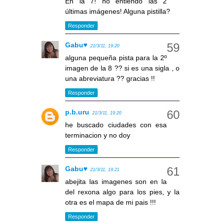
En la 7! no entiendo las 2
últimas imágenes! Alguna pistilla?
Responder
Gabu♥
21/3/11, 19:20
alguna pequeña pista para la 2º
imagen de la 8 ?? si es una sigla , o
una abreviatura ?? gracias !!
Responder
p.b.uru
21/3/11, 19:20
he buscado ciudades con esa
terminacion y no doy
Responder
Gabu♥
21/3/11, 19:21
abejita las imagenes son en la
del rexona algo para los pies, y la
otra es el mapa de mi pais !!!
Responder