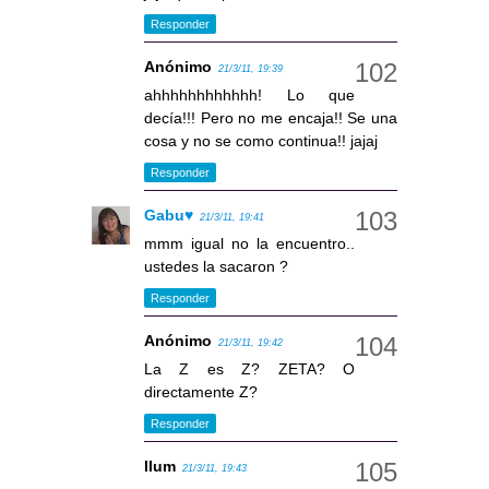
Responder
Anónimo
21/3/11, 19:39
ahhhhhhhhhhhh! Lo que
decía!!! Pero no me encaja!! Se una
cosa y no se como continua!! jajaj
Responder
Gabu♥
21/3/11, 19:41
mmm igual no la encuentro..
ustedes la sacaron ?
Responder
Anónimo
21/3/11, 19:42
La Z es Z? ZETA? O
directamente Z?
Responder
llum
21/3/11, 19:43