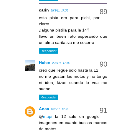
carin
20/3/11, 17:55
esta pista era para pichi, por
cierto...
¿alguna pistilla para la 14?
llevo un buen rato esperando que
un alma caritativa me socorra
Responder
Helen
20/3/11, 17:56
creo que llegue solo hasta la 12,
no me gustan las motos y no tengo
ni idea, kizas cuando lo vea me
suene
Responder
Anaa
20/3/11, 17:56
@
mapi
la 12 sale en google
imagenes en cuanto buscas marcas
de motos