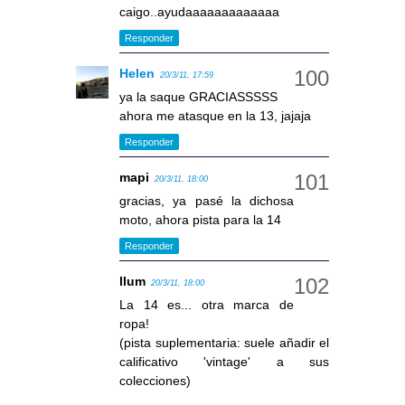
caigo..ayudaaaaaaaaaaaaa
Responder
Helen
20/3/11, 17:59
ya la saque GRACIASSSSS
ahora me atasque en la 13, jajaja
Responder
mapi
20/3/11, 18:00
gracias, ya pasé la dichosa
moto, ahora pista para la 14
Responder
llum
20/3/11, 18:00
La 14 es... otra marca de
ropa!
(pista suplementaria: suele añadir el
calificativo 'vintage' a sus
colecciones)