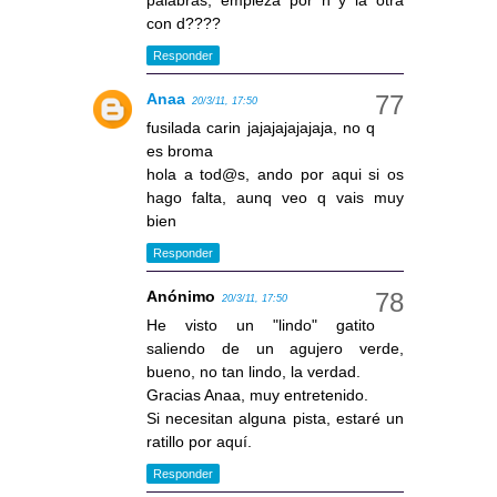
palabras, empieza por h y la otra
con d????
Responder
Anaa
20/3/11, 17:50
fusilada carin jajajajajajaja, no q
es broma
hola a tod@s, ando por aqui si os
hago falta, aunq veo q vais muy
bien
Responder
Anónimo
20/3/11, 17:50
He visto un "lindo" gatito
saliendo de un agujero verde,
bueno, no tan lindo, la verdad.
Gracias Anaa, muy entretenido.
Si necesitan alguna pista, estaré un
ratillo por aquí.
Responder