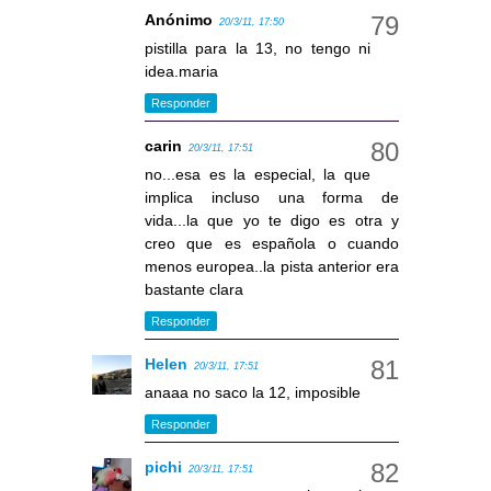
Anónimo
20/3/11, 17:50
pistilla para la 13, no tengo ni
idea.maria
Responder
carin
20/3/11, 17:51
no...esa es la especial, la que
implica incluso una forma de
vida...la que yo te digo es otra y
creo que es española o cuando
menos europea..la pista anterior era
bastante clara
Responder
Helen
20/3/11, 17:51
anaaa no saco la 12, imposible
Responder
pichi
20/3/11, 17:51