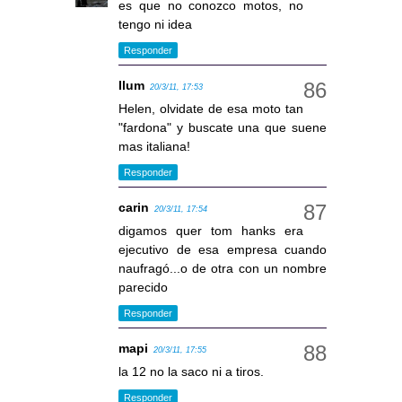
es que no conozco motos, no
tengo ni idea
Responder
llum
20/3/11, 17:53
Helen, olvidate de esa moto tan
"fardona" y buscate una que suene
mas italiana!
Responder
carin
20/3/11, 17:54
digamos quer tom hanks era
ejecutivo de esa empresa cuando
naufragó...o de otra con un nombre
parecido
Responder
mapi
20/3/11, 17:55
la 12 no la saco ni a tiros.
Responder