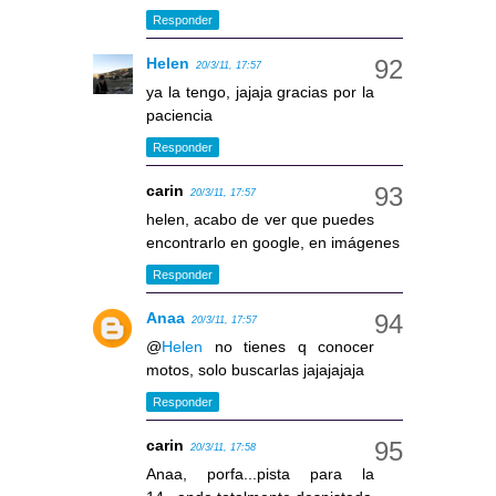
Responder
Helen
20/3/11, 17:57
ya la tengo, jajaja gracias por la
paciencia
Responder
carin
20/3/11, 17:57
helen, acabo de ver que puedes
encontrarlo en google, en imágenes
Responder
Anaa
20/3/11, 17:57
@
Helen
no tienes q conocer
motos, solo buscarlas jajajajaja
Responder
carin
20/3/11, 17:58
Anaa, porfa...pista para la