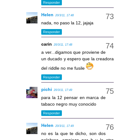
Responder
Helen
20/3/11, 17:48
nada, no paso la 12, jajaja
Responder
carin
20/3/11, 17:48
a ver...digamos que proviene de
un ducado y espero que la creadora
del riddle no me fusile
Responder
pichi
20/3/11, 17:49
para la 12 pensar en marca de
tabaco negro muy conocido
Responder
Helen
20/3/11, 17:49
no es la que te dicho, son dos