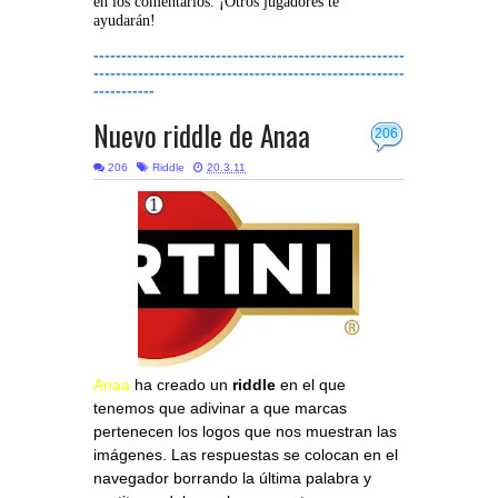
en los comentarios. ¡Otros jugadores te
ayudarán!
--------------------------------------------------------
--------------------------------------------------------
-----------
Nuevo riddle de Anaa
206
206
Riddle
20.3.11
Anaa
ha creado un
riddle
en el que
tenemos que adivinar a que marcas
pertenecen los logos que nos muestran las
imágenes. Las respuestas se colocan en el
navegador borrando la última palabra y