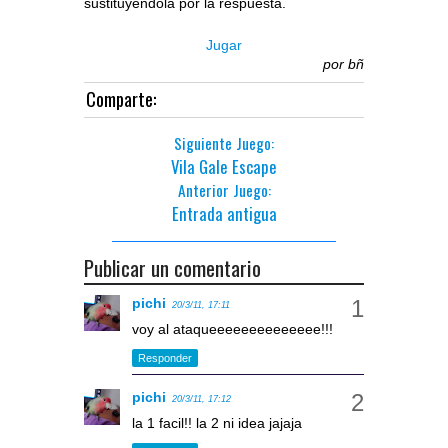
sustituyendola por la respuesta.
Jugar
por
bñ
Comparte:
Siguiente Juego:
Vila Gale Escape
Anterior Juego:
Entrada antigua
Publicar un comentario
pichi
20/3/11, 17:11
voy al ataqueeeeeeeeeeeeee!!!
Responder
pichi
20/3/11, 17:12
la 1 facil!! la 2 ni idea jajaja