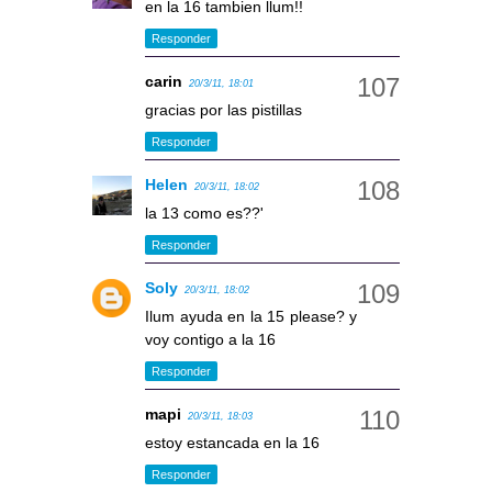
en la 16 tambien llum!!
Responder
carin
20/3/11, 18:01
gracias por las pistillas
Responder
Helen
20/3/11, 18:02
la 13 como es??'
Responder
Soly
20/3/11, 18:02
Ilum ayuda en la 15 please? y
voy contigo a la 16
Responder
mapi
20/3/11, 18:03
estoy estancada en la 16
Responder