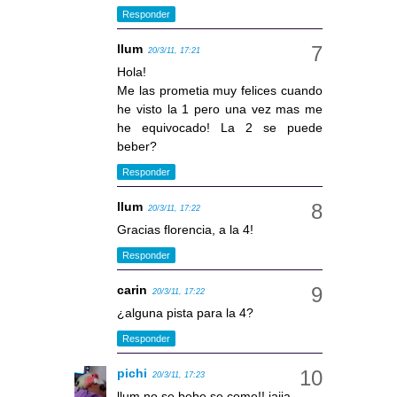
Responder
llum
20/3/11, 17:21
Hola!
Me las prometia muy felices cuando
he visto la 1 pero una vez mas me
he equivocado! La 2 se puede
beber?
Responder
llum
20/3/11, 17:22
Gracias florencia, a la 4!
Responder
carin
20/3/11, 17:22
¿alguna pista para la 4?
Responder
pichi
20/3/11, 17:23
llum no se bebe se come!! jajja