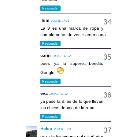
Responder
llum
20/3/11, 17:31
La 9 es una marca de ropa y
complemetos de vestir americana.
Responder
carin
20/3/11, 17:32
pues ya la superé...¡bendito
Google!
Responder
eva
20/3/11, 17:32
ya pase la 9, es de lo que llevan
los chicos debajo de la ropa
Responder
Helen
20/3/11, 17:32
es estadiounidense el diseñador