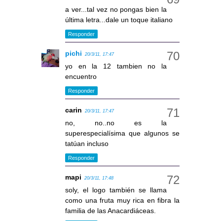
a ver...tal vez no pongas bien la
última letra...dale un toque italiano
Responder
pichi
20/3/11, 17:47
yo en la 12 tambien no la
encuentro
Responder
carin
20/3/11, 17:47
no, no..no es la
superespecialísima que algunos se
tatúan incluso
Responder
mapi
20/3/11, 17:48
soly, el logo también se llama
como una fruta muy rica en fibra la
familia de las Anacardiáceas.