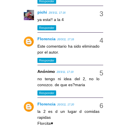
Responder
pichi
20/3/11, 17:16
ya esta!! a la 4
Responder
Florencia
20/3/11, 17:16
Este comentario ha sido eliminado
por el autor.
Responder
Anónimo
20/3/11, 17:19
no tengo ni idea del 2, no lo
conozco. de que es?maria
Responder
Florencia
20/3/11, 17:20
la 2 es d un lugar d comidas
rapidas
Florcita♥