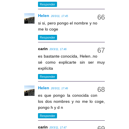
Responder
Helen
20/3/11, 17:45
si si, pero pongo el nombre y no
me lo coge
Responder
carin
20/3/11, 17:46
es bastante conocida, Helen..no
sé como explicarte sin ser muy
explícita
Responder
Helen
20/3/11, 17:46
es que pongo la conocida con
los dos nombres y no me lo coge,
pongo h y d n
Responder
carin
20/3/11, 17:47