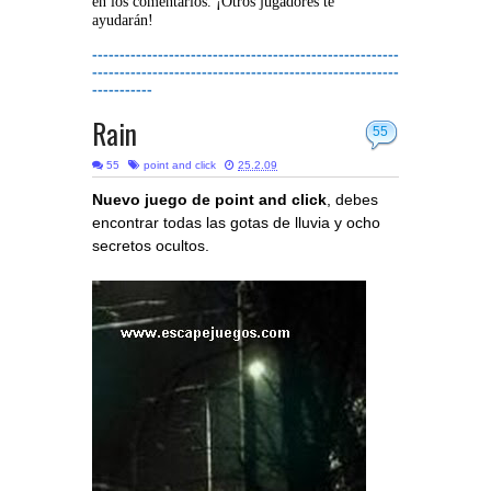
en los comentarios. ¡Otros jugadores te
ayudarán!
--------------------------------------------------------
--------------------------------------------------------
-----------
Rain
55
55
point and click
25.2.09
Nuevo juego de point and click
, debes
encontrar todas las gotas de lluvia y ocho
secretos ocultos.