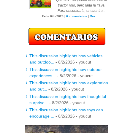
Quieres transportar heno con tu
tractor rojo, pero falta la llave.
Para encontrarla, encuentra...
Feb - 04 - 2026 |
6 comentarios
|
Más
This discussion highlights how vehicles
and outdoo...
- 8/2/2026
- youcut
This discussion highlights how outdoor
experiences...
- 8/2/2026
- youcut
This discussion highlights how exploration
and out...
- 8/2/2026
- youcut
This discussion highlights how thoughtful
surprise...
- 8/2/2026
- youcut
This discussion highlights how toys can
encourage ...
- 8/2/2026
- youcut