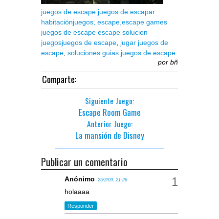
juegos de escape
juegos de escapar
habitación
juegos,
escape,
escape games
juegos de escape
escape solucion
juegos
juegos de escape
,
jugar juegos de
escape
,
soluciones guias juegos de escape
por
bñ
Comparte:
Siguiente Juego:
Escape Room Game
Anterior Juego:
La mansión de Disney
Publicar un comentario
Anónimo
25/2/09, 21:26
holaaaa
Responder