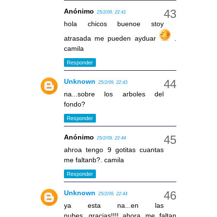
Anónimo
25/2/09, 22:41
hola chicos buenoe stoy
atrasada me pueden ayduar
.
camila
Responder
Unknown
25/2/09, 22:43
na...sobre los arboles del
fondo?
Responder
Anónimo
25/2/09, 22:44
ahroa tengo 9 gotitas cuantas
me faltanb?. camila
Responder
Unknown
25/2/09, 22:44
ya esta na...en las
nubes...gracias!!!!..ahora me faltan