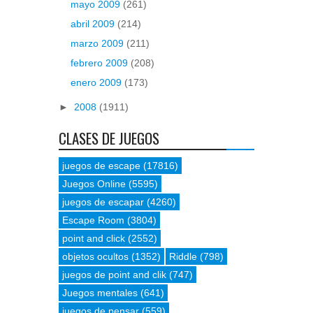
mayo 2009
(261)
abril 2009
(214)
marzo 2009
(211)
febrero 2009
(208)
enero 2009
(173)
►
2008
(1911)
CLASES DE JUEGOS
juegos de escape
(17816)
Juegos Online
(5595)
juegos de escapar
(4260)
Escape Room
(3804)
point and click
(2552)
objetos ocultos
(1352)
Riddle
(798)
juegos de point and clik
(747)
Juegos mentales
(641)
juegos de pensar
(559)