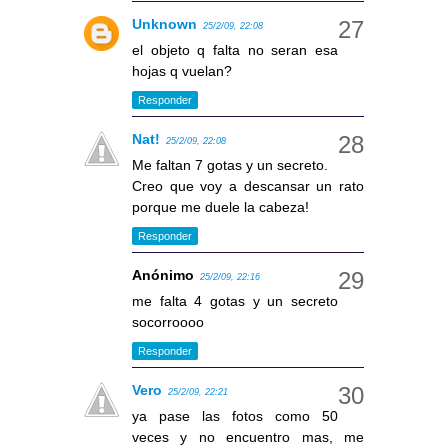
Unknown
25/2/09, 22:08
el objeto q falta no seran esa
hojas q vuelan?
Responder
Nat!
25/2/09, 22:08
Me faltan 7 gotas y un secreto.
Creo que voy a descansar un rato
porque me duele la cabeza!
Responder
Anónimo
25/2/09, 22:16
me falta 4 gotas y un secreto
socorroooo
Responder
Vero
25/2/09, 22:21
ya pase las fotos como 50
veces y no encuentro mas, me