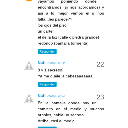
vayamos poniendo donde
encontramos (si nos acordamos) y
asi a lo mejor vemos el q nos
falta...les parece??
los ojos del piso
un cartel
el de la luz (calle c piedra grande)
redondo (pantalla tormenta)
Responder
Nat!
25/2/09, 22:02
8 y 1 secreto!!!
Ya me duele la cabezaaaaaaa
Responder
Nat!
25/2/09, 22:04
En la pantalla donde hay un
caminito en el medio y muchos
arboles, habia un secreto.
Arriba, casi al medio